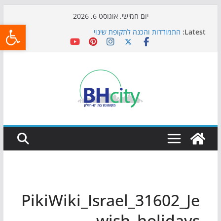
Skip
יום חמישי, אוגוסט 6, 2026
פתח
to
Latest:
התמודדות והכנה לתקופת שינוי
content
אי ההרפתקאות ממשיך לכבוש את הגינות: מאות משפחות
השתתפו באירוע הקיץ בגן הי"א
חגיגות המאה מגיעות לחוף: מופע המזרקות חוזר לבת-ים
כדורגל באווירה מיוחדת: הקרנת גמר המונדיאל בטרמינל
עיצוב בבת-ים
הקיץ של בני הנוער בבת־ים: חוף הריביירה הופך למרחב
בטוח בשעות הערב
PikiWiki_Israel_31602_Je
wish_holidays