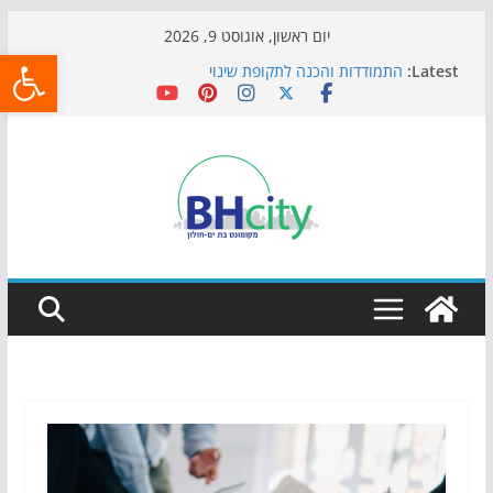
Skip
יום ראשון, אוגוסט 9, 2026
פתח
to
Latest:
התמודדות והכנה לתקופת שינוי
content
אי ההרפתקאות ממשיך לכבוש את הגינות: מאות משפחות
השתתפו באירוע הקיץ בגן הי"א
חגיגות המאה מגיעות לחוף: מופע המזרקות חוזר לבת-ים
כדורגל באווירה מיוחדת: הקרנת גמר המונדיאל בטרמינל
עיצוב בבת-ים
הקיץ של בני הנוער בבת־ים: חוף הריביירה הופך למרחב
בטוח בשעות הערב