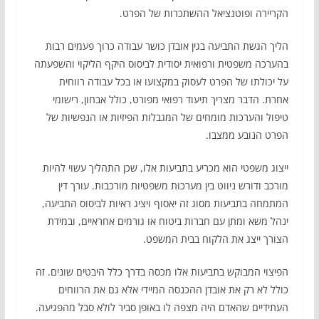
הקריירה ופוטנציאל ההשתכרות של הפרט.
הליך הגשת התביעה בגין אובדן כושר עבודה כרוך פעמים רבות
בהערכה משפטית ורפואית יסודית לביסוס היקף הליקוי והשפעתה
על יכולתו של הפרט לעסוק במקצועו או בכל עבודה רווחית
אחרת. הדבר מצריך תיעוד רפואי מפורט, כולל אבחון, רישומי
טיפול והערכות מומחים של המגבלות הפיזיות או הנפשיות של
הפרט הנובע ממצבו.
ייצוג משפטי הוא מכריע בתביעות אלו, שכן התהליך עשוי להיות
מורכב ודורש ניווט בין מערכות משפטיות מורכבות. עורך דין
המתמחה בתביעות מסוג זה יאסוף ויציג ראיות לביסוס התביעה,
ינהל משא ומתן עם חברות ביטוח או גורמים אחראיים, ובמידת
הצורך ייצג את הלקוח בבית המשפט.
הפיצוי המבוקש בתביעות אלו מכסה בדרך כלל היבטים שונים. זה
כולל לא רק את אובדן ההכנסה המיידי אלא גם את הרווחים
העתידיים שהאדם היה מצפה לו באופן סביר לולא סבל מהפגיעה.