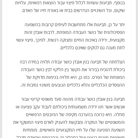
בנוסף, תביעות עשויות לכלול פיצוי עבור הוצאות רפואיות, עלויות
שיקום, וכל השינויים הנדרשים בבית או באורח חייו של האדם.
יתר על כן, תביעות אלו מתחשבות לעיתים קרובות בהשפעה
הפסיכולוגית של כושר העבודה המופחת, לרבות אובדן זהות
מקצועית, ירידה באיכות החיים ומצוקה רגשית. לפיכך, פיצוי עשוי
לתת מענה גם לנזקים שאינם כלכליים.
הצלחתה של תביעה בגין אובדן כושר עבודה תלויה במידה רבה
ביכולת להוכיח בבירור את הקשר בין הליקוי לבין כושר העבודה
המופחת של הפרט. כמו כן, היא תלויה בכימות מדויקת של
ההפסדים הכלכליים והלא כלכליים הנובעים משינוי נסיבות זה.
תביעה בגין אובדן כושר עבודה מהווה סעד משפטי קריטי עבור
אנשים אשר חוו ירידה משמעותית ביכולתם לעבוד עקב פציעה או
מחלה. היא כרוכה בהערכה מקיפה של ההיבטים הרפואיים
והמשפטיים של המקרה ומבקשת להעניק לאדם פיצוי המשקף את
השפעת הפגיעה שלו על חייו המקצועיים והאישיים. מומחיות
משפטית חיונית בניווט יעיל בתהליך זה ובהבטחת שהאדם מקבל