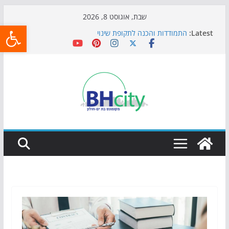
Skip
שבת, אוגוסט 8, 2026
פתח
to
Latest:
התמודדות והכנה לתקופת שינוי
content
אי ההרפתקאות ממשיך לכבוש את הגינות: מאות משפחות
השתתפו באירוע הקיץ בגן הי"א
חגיגות המאה מגיעות לחוף: מופע המזרקות חוזר לבת-ים
כדורגל באווירה מיוחדת: הקרנת גמר המונדיאל בטרמינל
עיצוב בבת-ים
הקיץ של בני הנוער בבת־ים: חוף הריביירה הופך למרחב
בטוח בשעות הערב