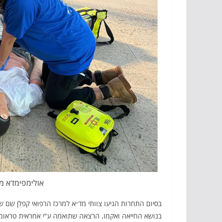
אולימפימדא מר
בסיום התחרות הגיעו צוותי מד״א למרכז הרפואי קפלן שם
בנושא החייאה ואקמו, הרצאה שתואמה ע"י אחראית טראומה