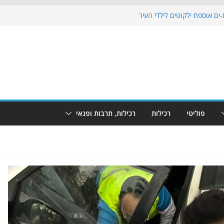
ים אוספת ילקוטים לילדי העיר
וף: מופע המזרקות חוזר לבת-ים
 הקרנת גמר המונדיאל בטרמינל עיצוב בבת-ים
ים: חוף הריביירה הופך למרחב בטוח בשעות
 שינוי
פוליטי
רכילות
רכילות, תרבות ופנאי