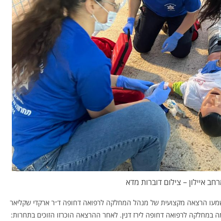
חב איילון – צילום דוברות מדא
 שמעו הרצאה מקצועית של מנהל המחלקה לרפואה דחופה ד״ר ארקדי שקליאר
 במחלקה לרפואה דחופה לירז דנין. לאחר ההרצאה הוכרזו הזוכים בתחרות: