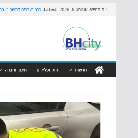
Skip
Latest:
כבר נערכים לתשפ"ז: בת-
יום חמישי, אוגוסט 6, 2026
to
חגיגות המאה מגיעות לח
כדורגל באווירה מיוחדת:
content
הקיץ של בני הנוער בבת־
הערב
התמודדות והכנה לתקופת
חדשות
חוק ופלילים
חינוך וחברה