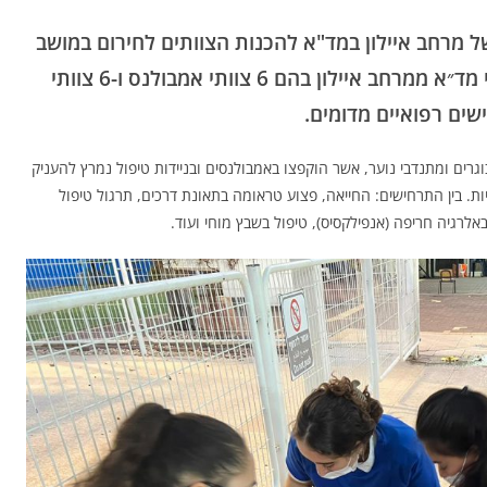
מרחב איילון במד"א להכנות הצוותים לחירום במושב
בית אלעזרי. בתחרות בהשתתפות 12 צוותי מד״א ממרחב איילון בהם 6 צוותי אמבולנס ו-6 צוותי
שים רפואיים מדומים.
גרים ומתנדבי נוער, אשר הוקפצו באמבולנסים ובניידות טיפול נמרץ להעניק
ת. בין התרחישים: החייאה, פצוע טראומה בתאונת דרכים, תרגול טיפול
אלרגיה חריפה (אנפילקסיס), טיפול בשבץ מוחי ועוד.