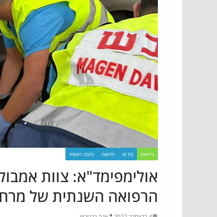
בריאות
בת ים
חדשות
כתבה ראשית
אולימפימד"א: צוות אמבול
הרפואה השנתית של מרחב 
4 בדצמבר 2022
אנה ברנוביץ