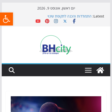
Skip
יום ראשון, אוגוסט 9, 2026
פתח
to
Latest:
התמודדות והכנה לתקופת שינוי
content
אי ההרפתקאות ממשיך לכבוש את הגינות: מאות משפחות
השתתפו באירוע הקיץ בגן הי"א
חגיגות המאה מגיעות לחוף: מופע המזרקות חוזר לבת-ים
כדורגל באווירה מיוחדת: הקרנת גמר המונדיאל בטרמינל
עיצוב בבת-ים
הקיץ של בני הנוער בבת־ים: חוף הריביירה הופך למרחב
בטוח בשעות הערב