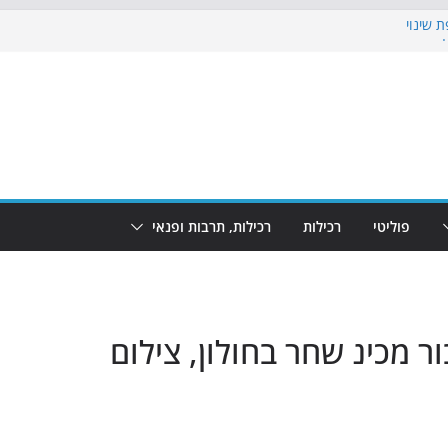
 שינוי
כבוש את הגינות: מאות משפחות השתתפו
וף: מופע המזרקות חוזר לבת-ים
 הקרנת גמר המונדיאל בטרמינל עיצוב בבת-ים
ים: חוף הריביירה הופך למרחב בטוח בשעות
פוליטי
רכילות
רכילות, תרבות ופנאי
ר מכינ שחר בחולון, צילום