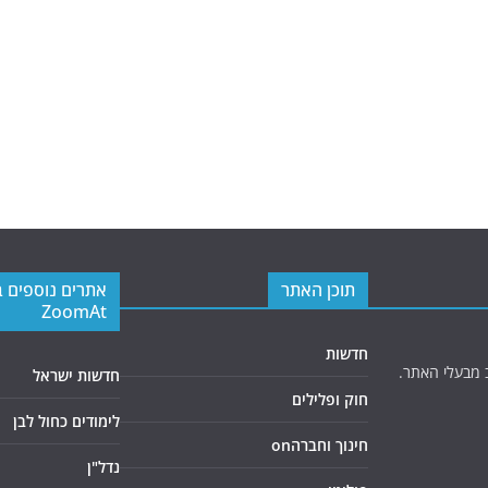
תוכן האתר
אתרים נוספים 
ZoomAt
חדשות
 מבעלי האתר.
חדשות ישראל
חוק ופלילים
לימודים כחול לבן
חינוך וחברהon
נדל"ן