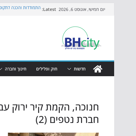
Skip
Latest:
התמודדות והכנה לתקופת
יום חמישי, אוגוסט 6, 2026
to
אי ההרפתקאות ממשיך ל
באירוע הקיץ בגן הי"א
content
חגיגות המאה מגיעות לח
כדורגל באווירה מיוחדת:
הקיץ של בני הנוער בבת־
הערב
חדשות
חוק ופלילים
חינוך וחברה
חנוכה, הקמת קיר ירוק עבו
חברת נטפים (2)