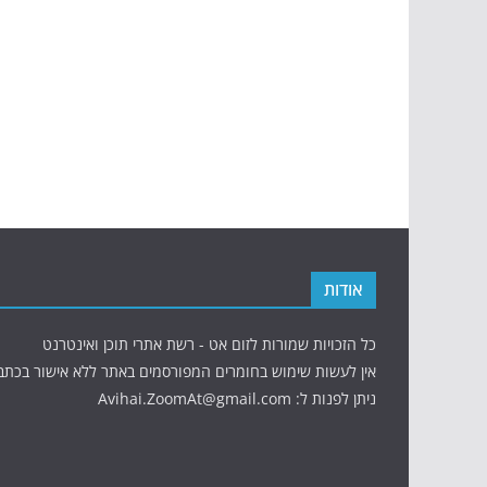
אודות
כל הזכויות שמורות לזום אט - רשת אתרי תוכן ואינטרנט
אין לעשות שימוש בחומרים המפורסמים באתר ללא אישור בכתב
ניתן לפנות ל: Avihai.ZoomAt@gmail.com