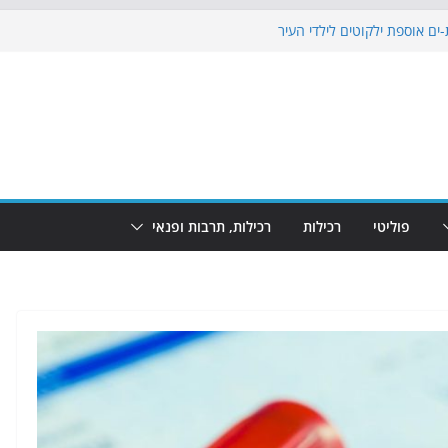
ים אוספת ילקוטים לילדי העיר
וף: מופע המזרקות חוזר לבת-ים
 הקרנת גמר המונדיאל בטרמינל עיצוב בבת-ים
ים: חוף הריביירה הופך למרחב בטוח בשעות
 שינוי
פוליטי
רכילות
רכילות, תרבות ופנאי