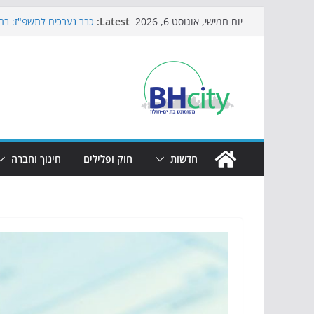
Skip
Latest:
כבר נערכים לתשפ"ז: בת-
יום חמישי, אוגוסט 6, 2026
to
חגיגות המאה מגיעות לח
כדורגל באווירה מיוחדת:
content
הקיץ של בני הנוער בבת־
הערב
התמודדות והכנה לתקופת
חדשות
חוק ופלילים
חינוך וחברה