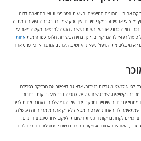
קת אחות – התורים המייגעים, השעות הספציפיות ואי ההתאמה ללוח
עוץ מקצועי או טיפול במקרי חירום, אין ספק שמדובר בטרחה ושעות המתנה
כה, חולה כרוני, או בעל בעיות נגישות. הגעה למרפאה מקשה מאוד על
 טיפול רפואי לו הם זקוקים, לכן, בחירה בשירות חלופי כמו הזמנת
אחות
הם לא מקבלים את הטיפול מפאת הקושי בהגעה, בהמתנה או כל פרט אחר
וכר
רק לסייע לבעלי מוגבלות בניידות, אלא גם לאפשר את הבדיקה בסביבה
דובר בקשישים, שמרגישים עול על כתפיהם בביצוע בדיקות נרחבות
מתחילים לחוות שינויים ותפקוד ירוד של הגוף שלהם. הזמנת אחות לבית
ה שמתאימה לו. האחות הפרטית מביאה לא רק את המומחיות והידע שלה,
 יכולים לקחת בדיקות ודגימות חשובות, לעקוב אחר סימנים חיוניים,
 כמו כן, האח או האחות מעניקים תמיכה רגשית למטופלים וגורמים להם