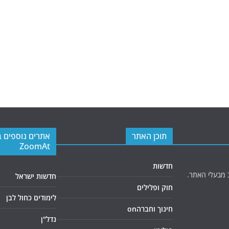
תוכן האתר
אתרים נוספים 
ZoomAt
חדשות
 מבעלי האתר.
חדשות ישראל
חוק ופלילים
לימודים כחול לבן
חינוך וחברהon
נדל"ן