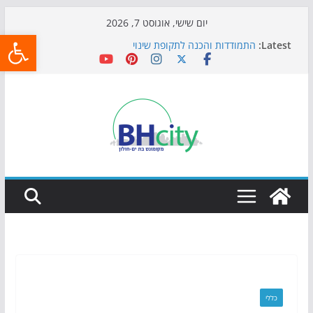
Skip
יום שישי, אוגוסט 7, 2026
פתח
to
Latest:
התמודדות והכנה לתקופת שינוי
content
אי ההרפתקאות ממשיך לכבוש את הגינות: מאות משפחות
השתתפו באירוע הקיץ בגן הי"א
חגיגות המאה מגיעות לחוף: מופע המזרקות חוזר לבת-ים
כדורגל באווירה מיוחדת: הקרנת גמר המונדיאל בטרמינל
עיצוב בבת-ים
הקיץ של בני הנוער בבת־ים: חוף הריביירה הופך למרחב
בטוח בשעות הערב
כללי