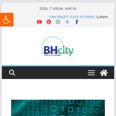
Skip
יום שישי, אוגוסט 7, 2026
פתח
to
Latest:
התמודדות והכנה לתקופת שינוי
content
אי ההרפתקאות ממשיך לכבוש את הגינות: מאות משפחות
השתתפו באירוע הקיץ בגן הי"א
חגיגות המאה מגיעות לחוף: מופע המזרקות חוזר לבת-ים
כדורגל באווירה מיוחדת: הקרנת גמר המונדיאל בטרמינל
עיצוב בבת-ים
הקיץ של בני הנוער בבת־ים: חוף הריביירה הופך למרחב
בטוח בשעות הערב