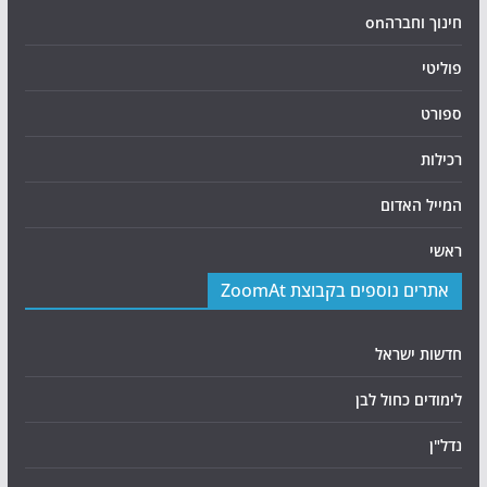
חינוך וחברהon
פוליטי
ספורט
רכילות
המייל האדום
ראשי
אתרים נוספים בקבוצת ZoomAt
חדשות ישראל
לימודים כחול לבן
נדל"ן