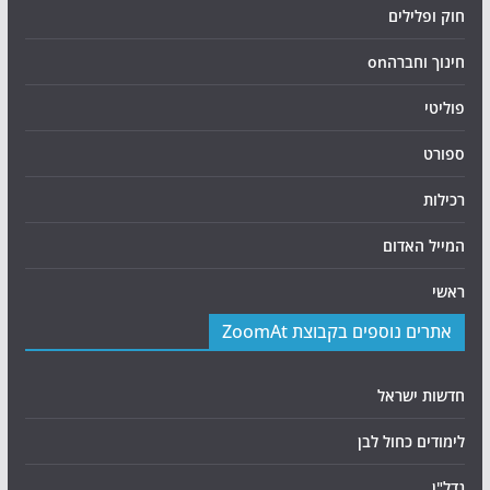
חוק ופלילים
חינוך וחברהon
פוליטי
ספורט
רכילות
המייל האדום
ראשי
אתרים נוספים בקבוצת ZoomAt
חדשות ישראל
לימודים כחול לבן
נדל"ן