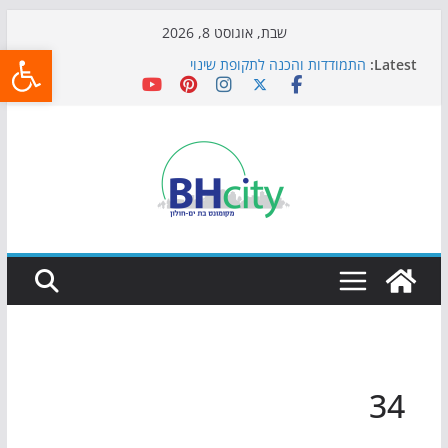
Skip
שבת, אוגוסט 8, 2026
פתח
to
Latest:
התמודדות והכנה לתקופת שינוי
content
אי ההרפתקאות ממשיך לכבוש את הגינות: מאות משפחות
השתתפו באירוע הקיץ בגן הי"א
חגיגות המאה מגיעות לחוף: מופע המזרקות חוזר לבת-ים
כדורגל באווירה מיוחדת: הקרנת גמר המונדיאל בטרמינל
עיצוב בבת-ים
הקיץ של בני הנוער בבת־ים: חוף הריביירה הופך למרחב
בטוח בשעות הערב
34