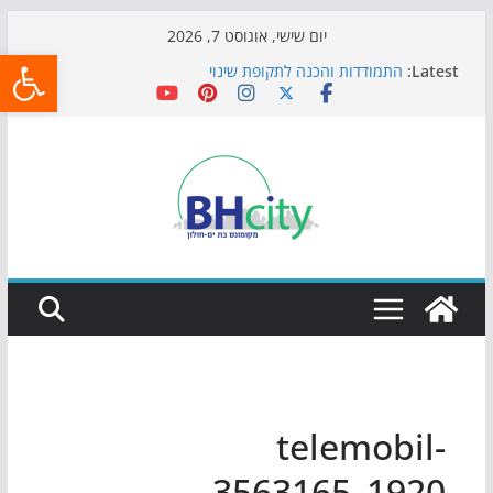
Skip
יום שישי, אוגוסט 7, 2026
פתח
to
Latest:
התמודדות והכנה לתקופת שינוי
content
אי ההרפתקאות ממשיך לכבוש את הגינות: מאות משפחות
השתתפו באירוע הקיץ בגן הי"א
חגיגות המאה מגיעות לחוף: מופע המזרקות חוזר לבת-ים
כדורגל באווירה מיוחדת: הקרנת גמר המונדיאל בטרמינל
עיצוב בבת-ים
הקיץ של בני הנוער בבת־ים: חוף הריביירה הופך למרחב
בטוח בשעות הערב
telemobil-
3563165_1920