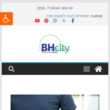
Skip
יום שישי, אוגוסט 7, 2026
פתח
to
Latest:
התמודדות והכנה לתקופת שינוי
content
אי ההרפתקאות ממשיך לכבוש את הגינות: מאות משפחות
השתתפו באירוע הקיץ בגן הי"א
חגיגות המאה מגיעות לחוף: מופע המזרקות חוזר לבת-ים
כדורגל באווירה מיוחדת: הקרנת גמר המונדיאל בטרמינל
עיצוב בבת-ים
הקיץ של בני הנוער בבת־ים: חוף הריביירה הופך למרחב
בטוח בשעות הערב