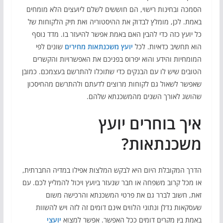
הסמכה ובחינות רישוי, הם חוששים לשלם ליועצים הלא מומחים
באמת. לכן, מומלץ לבדוק את ההיסטוריה ואת תיק הלקוחות של
כל יועץ כזה כדי להבין האם באמת אפשר להיעזר בו. מדד נוסף
הוא תחשיב כדאיות. לכל
יועץ משכנתאות מחירים
שונים לפי
המומחיות והידע והוא יפרוס בפניכם את האפשרויות והקשרים
הטובים שיש לו עם הבנקים כדי שתוכלו להתרשם בעצמכם. כמובן
שאפשר לשאול גם לקוחות מרוצים לדעתם ולהתרשם מהחיסכון
שהושג לאורך השנים מהמשכנתא שלהם.
איך בוחרים יועץ
משכנתאות?
הדרך המקובלת היום היא לבקש המלצות אפילו במדיה החברתית,
או מכל קרוב משפחה או חבר שנעזר ביועץ ויכול להמליץ לכם. עם
זאת, חשוב לברר גם את פרטי המשכנתא והרכישה משום
שעסקאות נדלן ונתוני הלווים אינם דומים זה לזה ויש להשוות
באמת בין מקרים דומים ככל האפשר. אפשר למצוא
יועצי