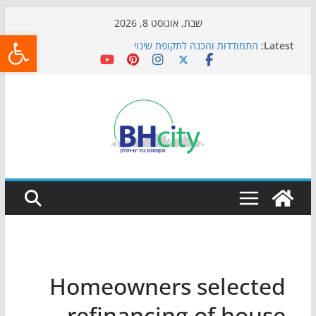
Skip
שבת, אוגוסט 8, 2026
פתח
to
Latest:
התמודדות והכנה לתקופת שינוי
content
אי ההרפתקאות ממשיך לכבוש את הגינות: מאות משפחות
השתתפו באירוע הקיץ בגן הי"א
חגיגות המאה מגיעות לחוף: מופע המזרקות חוזר לבת-ים
כדורגל באווירה מיוחדת: הקרנת גמר המונדיאל בטרמינל
עיצוב בבת-ים
הקיץ של בני הנוער בבת־ים: חוף הריביירה הופך למרחב
בטוח בשעות הערב
Homeowners selected
refinancing of house