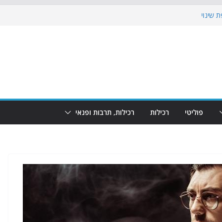
 שינוי
כבוש את הגינות: מאות משפחות השתתפו
וף: מופע המזרקות חוזר לבת-ים
 הקרנת גמר המונדיאל בטרמינל עיצוב בבת-ים
ים: חוף הריביירה הופך למרחב בטוח בשעות
פוליטי
רכילות
רכילות, תרבות ופנאי