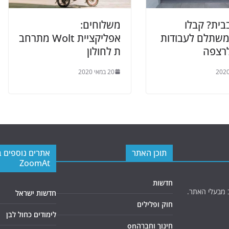
בית? קבלו
משלוחים:
 משתלם לעבודות
אפליקציית Wolt מתרחב
לרצפה
ת לחולון
20 במאי 2020
תוכן האתר
אתרים נוספים 
ZoomAt
חדשות
 מבעלי האתר.
חדשות ישראל
חוק ופלילים
לימודים כחול לבן
חינוך וחברהon