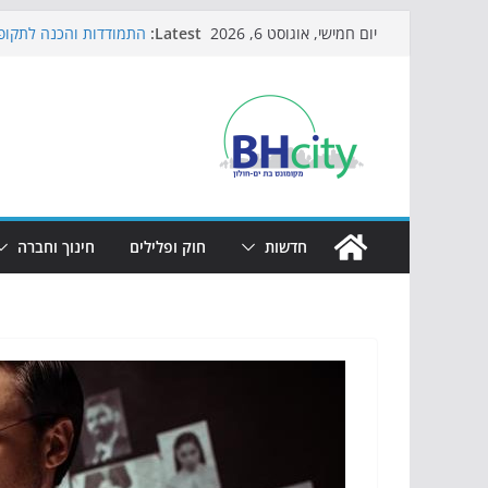
Skip
Latest:
התמודדות והכנה לתקופת
יום חמישי, אוגוסט 6, 2026
to
אי ההרפתקאות ממשיך ל
באירוע הקיץ בגן הי"א
content
חגיגות המאה מגיעות לח
כדורגל באווירה מיוחדת:
הקיץ של בני הנוער בבת־
הערב
חדשות
חוק ופלילים
חינוך וחברה