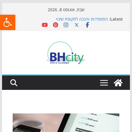
Skip
שבת, אוגוסט 8, 2026
פתח
to
Latest:
התמודדות והכנה לתקופת שינוי
content
אי ההרפתקאות ממשיך לכבוש את הגינות: מאות משפחות
השתתפו באירוע הקיץ בגן הי"א
חגיגות המאה מגיעות לחוף: מופע המזרקות חוזר לבת-ים
כדורגל באווירה מיוחדת: הקרנת גמר המונדיאל בטרמינל
עיצוב בבת-ים
הקיץ של בני הנוער בבת־ים: חוף הריביירה הופך למרחב
בטוח בשעות הערב