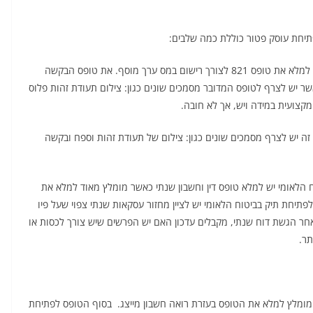
תיחת עוסק פטור כוללת כמה שלבים:
ראשית כל, יש להגיש בקשה ולמלא טופס בלשכת מע"מ. יש למלא את טופס 821 לצורך רישום במס ערך מוסף. את טופס הבקשה
שר יש לצרף לטופס המדובר מסמכים שונים כגון: צילום תעודת זהות פלוס
קצועית במידה ויש, אך לא חובה.
ס הכנסה. לטופס מעין זה יש לצרף מסמכים שונים כגון: צילום של תעודת זהות וספח ובקשה
 הלאומי יש למלא טופס דין וחשבון שנתי כאשר מומלץ מאוד למלא את
תיחת תיק בביטוח הלאומי יש לציין מחזור עסקאות שנתי צפוי שעל פיו
ר הגשת דוח שנתי, מקבלים עדכון האם יש הפרשים שיש צורך לכסות או
תר.
 מומלץ למלא את הטופס בעזרת רואה חשבון מייצג. בסוף הטופס לפתיחת