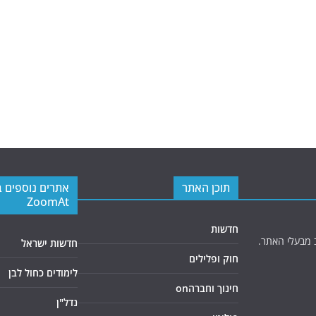
תוכן האתר
אתרים נוספים 
ZoomAt
חדשות
 מבעלי האתר.
חדשות ישראל
חוק ופלילים
לימודים כחול לבן
חינוך וחברהon
נדל"ן