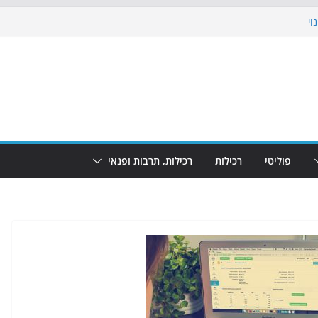
וי
 את הגינות: מאות משפחות השתתפו
ופע המזרקות חוזר לבת-ים
נת גמר המונדיאל בטרמינל עיצוב בבת-ים
חוף הריביירה הופך למרחב בטוח בשעות
פוליטי
רכילות
רכילות, תרבות ופנאי