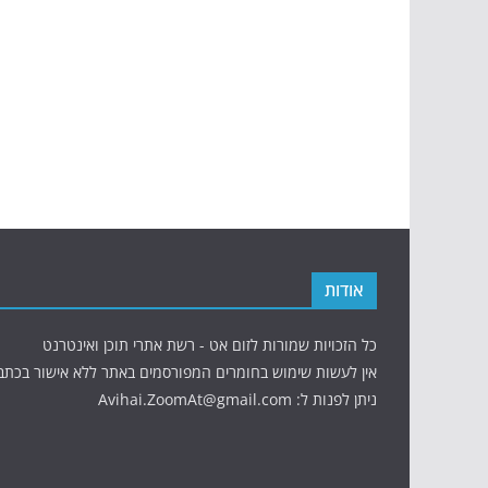
אודות
כל הזכויות שמורות לזום אט - רשת אתרי תוכן ואינטרנט
אין לעשות שימוש בחומרים המפורסמים באתר ללא אישור בכתב
ניתן לפנות ל: Avihai.ZoomAt@gmail.com