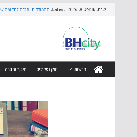
Skip
Latest:
התמודדות והכנה לתקופת שינ
שבת, אוגוסט 8, 2026
to
אי ההרפתקאות ממשיך לכבוש
באירוע הקיץ בגן הי"א
content
חגיגות המאה מגיעות לחוף: מ
כדורגל באווירה מיוחדת: הקר
הקיץ של בני הנוער בבת־ים: 
הערב
חדשות
חוק ופלילים
חינוך וחברה