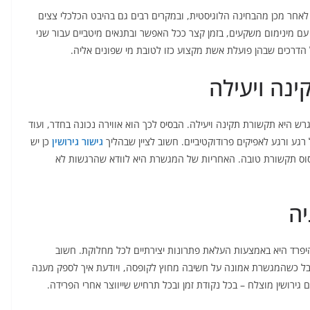
 לאחר מכן מהבחינה הלוגיסטית, ובמקרים רבים גם בהיבט הכלכלי צצים
ם מינימום משקעים, בזמן קצר ככל האפשר ובתנאים מיטביים עבור שני
ל הדרכים שבהן פועלת אשת מקצוע כזו לטובת מי שפונים אליה.
נה ויעילה
היא תקשורת תקינה ויעילה. הבסיס לכך הוא אווירה נכונה בחדר, ועוד
רגע ורגע לאפיקים פרודוקטיביים. חשוב לציין שבהליך
גישור גירושין
כן יש
יסוס תקשורת טובה. האחריות של המגשרת היא לוודא שהרגשות לא
יה
היפרד היא באמצעות העלאת פתרונות יצירתיים לכל מחלוקת. חשוב
 אבל כשהמגשרת אמונה על חשיבה מחוץ לקופסה, ויודעת איך לספק מענה
גירושין מוצלח – בכל נקודת זמן ובכל תרחיש שייווצר אחרי הפרידה.