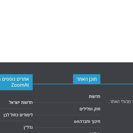
תוכן האתר
אתרים נוספים 
ZoomAt
חדשות
 מבעלי האתר.
חדשות ישראל
חוק ופלילים
לימודים כחול לבן
חינוך וחברהon
נדל"ן