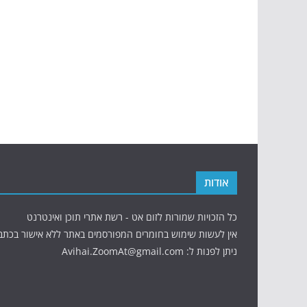
אודות
כל הזכויות שמורות לזום אט - רשת אתרי תוכן ואינטרנט
אין לעשות שימוש בחומרים המפורסמים באתר ללא אישור בכתב
ניתן לפנות ל: Avihai.ZoomAt@gmail.com