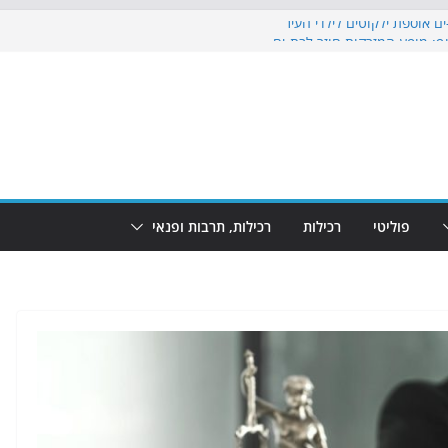
ם אוספת ילקוטים לילדי העיר
ף: מופע המזרקות חוזר לבת-ים
הקרנת גמר המונדיאל בטרמינל עיצוב בבת-ים
ים: חוף הריביירה הופך למרחב בטוח בשעות
שינוי
פוליטי
רכילות
רכילות, תרבות ופנאי