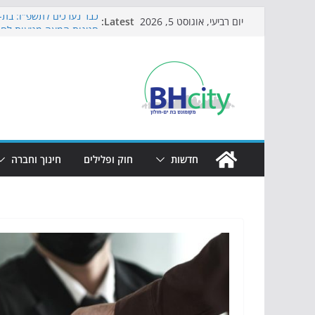
Skip
Latest:
כבר נערכים לתשפ"ז: בת-י
יום רביעי, אוגוסט 5, 2026
to
חגיגות המאה מגיעות לחו
כדורגל באווירה מיוחדת: 
content
הקיץ של בני הנוער בבת־
הערב
התמודדות והכנה לתקופת 
חדשות
חוק ופלילים
חינוך וחברה