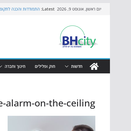
Skip
Latest:
התמודדות והכנה לתקופת
יום ראשון, אוגוסט 9, 2026
to
אי ההרפתקאות ממשיך ל
באירוע הקיץ בגן הי"א
content
חגיגות המאה מגיעות לחו
כדורגל באווירה מיוחדת:
הקיץ של בני הנוער בבת־
הערב
חדשות
חוק ופלילים
חינוך וחברה
-alarm-on-the-ceiling