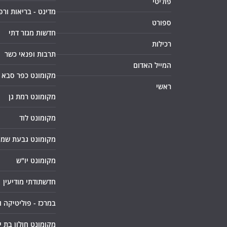
פוליטי
מדינט - בריאות ורפ
ספורט
חדשות מגזר דתי
רכילות
תרבות ופנאי כשר
המייל האדום
מקומונט כפר סבא
ראשי
מקומונט רמת גן
מקומונט לוד
מקומונט גבעת שמו
מקומונט יו"ש
חדשתודתי מודיעין
במרכז - פוליטיקה 
מקומונט חולון בת י