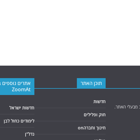
תוכן האתר
אתרים נוספים 
ZoomAt
חדשות
 מבעלי האתר.
חדשות ישראל
חוק ופלילים
לימודים כחול לבן
חינוך וחברהon
נדל"ן