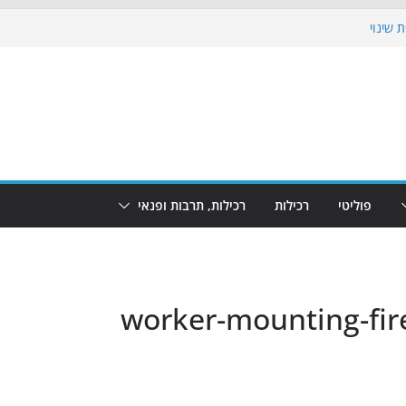
 שינוי
כבוש את הגינות: מאות משפחות השתתפו
ף: מופע המזרקות חוזר לבת-ים
 הקרנת גמר המונדיאל בטרמינל עיצוב בבת-ים
ים: חוף הריביירה הופך למרחב בטוח בשעות
פוליטי
רכילות
רכילות, תרבות ופנאי
worker-mounting-fire