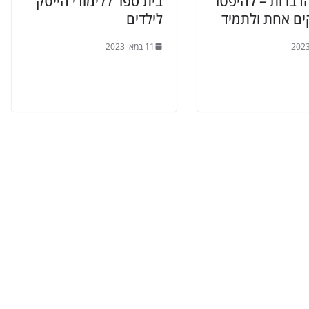
דברות – להיפטר
בית ספר ללימודי הייטק
ים אחת ולתמיד
לילדים
11 במאי 2023