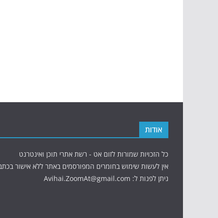
אודות
כל הזכויות שמורות לזום אט - רשת אתרי תוכן ואינטרנט
אין לעשות שימוש בחומרים המפורסמים באתר ללא אישור בכתב
ניתן לפנות ל: Avihai.ZoomAt@gmail.com