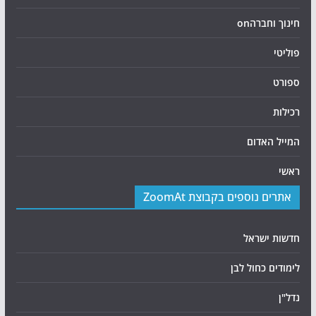
חינוך וחברהon
פוליטי
ספורט
רכילות
המייל האדום
ראשי
אתרים נוספים בקבוצת ZoomAt
חדשות ישראל
לימודים כחול לבן
נדל"ן