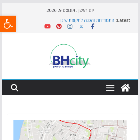
Skip
יום ראשון, אוגוסט 9, 2026
פתח
to
Latest:
התמודדות והכנה לתקופת שינוי
content
אי ההרפתקאות ממשיך לכבוש את הגינות: מאות משפחות
השתתפו באירוע הקיץ בגן הי"א
חגיגות המאה מגיעות לחוף: מופע המזרקות חוזר לבת-ים
כדורגל באווירה מיוחדת: הקרנת גמר המונדיאל בטרמינל
עיצוב בבת-ים
הקיץ של בני הנוער בבת־ים: חוף הריביירה הופך למרחב
בטוח בשעות הערב