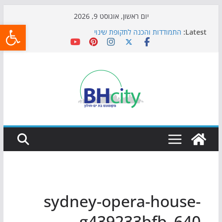
Skip
יום ראשון, אוגוסט 9, 2026
פתח
to
Latest:
התמודדות והכנה לתקופת שינוי
content
אי ההרפתקאות ממשיך לכבוש את הגינות: מאות משפחות
השתתפו באירוע הקיץ בגן הי"א
חגיגות המאה מגיעות לחוף: מופע המזרקות חוזר לבת-ים
כדורגל באווירה מיוחדת: הקרנת גמר המונדיאל בטרמינל
עיצוב בבת-ים
הקיץ של בני הנוער בבת־ים: חוף הריביירה הופך למרחב
בטוח בשעות הערב
sydney-opera-house-
g439233bfb_640