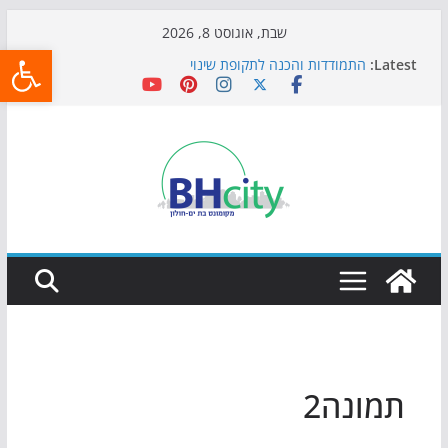
Skip
שבת, אוגוסט 8, 2026
פתח
to
Latest:
התמודדות והכנה לתקופת שינוי
content
אי ההרפתקאות ממשיך לכבוש את הגינות: מאות משפחות
השתתפו באירוע הקיץ בגן הי"א
חגיגות המאה מגיעות לחוף: מופע המזרקות חוזר לבת-ים
כדורגל באווירה מיוחדת: הקרנת גמר המונדיאל בטרמינל
עיצוב בבת-ים
הקיץ של בני הנוער בבת־ים: חוף הריביירה הופך למרחב
בטוח בשעות הערב
תמונה2