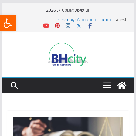
Skip
יום שישי, אוגוסט 7, 2026
פתח
to
Latest:
התמודדות והכנה לתקופת שינוי
content
אי ההרפתקאות ממשיך לכבוש את הגינות: מאות משפחות
השתתפו באירוע הקיץ בגן הי"א
חגיגות המאה מגיעות לחוף: מופע המזרקות חוזר לבת-ים
כדורגל באווירה מיוחדת: הקרנת גמר המונדיאל בטרמינל
עיצוב בבת-ים
הקיץ של בני הנוער בבת־ים: חוף הריביירה הופך למרחב
בטוח בשעות הערב