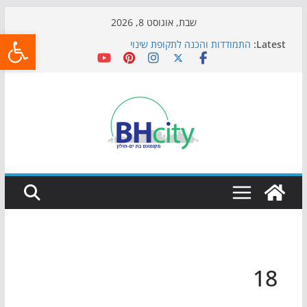
Skip
שבת, אוגוסט 8, 2026
פתח
to
Latest:
התמודדות והכנה לתקופת שינוי
content
אי ההרפתקאות ממשיך לכבוש את הגינות: מאות משפחות
השתתפו באירוע הקיץ בגן הי"א
חגיגות המאה מגיעות לחוף: מופע המזרקות חוזר לבת-ים
כדורגל באווירה מיוחדת: הקרנת גמר המונדיאל בטרמינל
עיצוב בבת-ים
הקיץ של בני הנוער בבת־ים: חוף הריביירה הופך למרחב
בטוח בשעות הערב
18