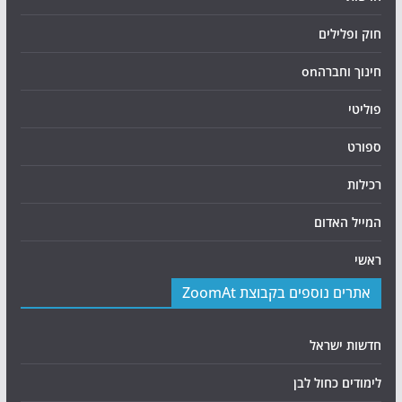
חוק ופלילים
חינוך וחברהon
פוליטי
ספורט
רכילות
המייל האדום
ראשי
אתרים נוספים בקבוצת ZoomAt
חדשות ישראל
לימודים כחול לבן