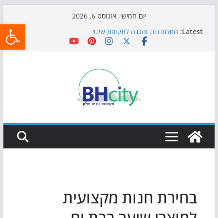
Skip
יום חמישי, אוגוסט 6, 2026
פתח
to
Latest:
התמודדות והכנה לתקופת שינוי
content
אי ההרפתקאות ממשיך לכבוש את הגינות: מאות משפחות
השתתפו באירוע הקיץ בגן הי"א
חגיגות המאה מגיעות לחוף: מופע המזרקות חוזר לבת-ים
כדורגל באווירה מיוחדת: הקרנת גמר המונדיאל בטרמינל
עיצוב בבת-ים
הקיץ של בני הנוער בבת־ים: חוף הריביירה הופך למרחב
בטוח בשעות הערב
בחירת חנות מקצועית
למוצרי שיער בבת ים