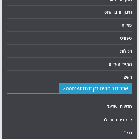
חינוך וחברהon
פוליטי
ספורט
רכילות
המייל האדום
ראשי
אתרים נוספים בקבוצת ZoomAt
חדשות ישראל
לימודים כחול לבן
נדל"ן