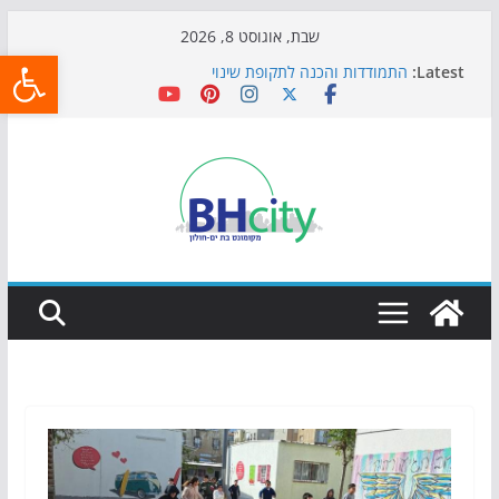
Skip
שבת, אוגוסט 8, 2026
פתח
to
Latest:
התמודדות והכנה לתקופת שינוי
content
אי ההרפתקאות ממשיך לכבוש את הגינות: מאות משפחות
השתתפו באירוע הקיץ בגן הי"א
חגיגות המאה מגיעות לחוף: מופע המזרקות חוזר לבת-ים
כדורגל באווירה מיוחדת: הקרנת גמר המונדיאל בטרמינל
עיצוב בבת-ים
הקיץ של בני הנוער בבת־ים: חוף הריביירה הופך למרחב
בטוח בשעות הערב