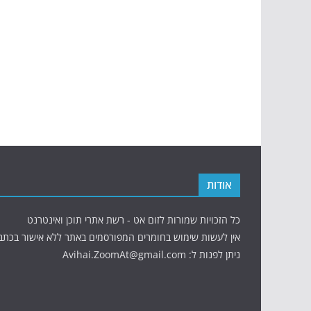
אודות
כל הזכויות שמורות לזום אט - רשת אתרי תוכן ואינטרנט
אין לעשות שימוש בחומרים המפורסמים באתר ללא אישור בכתב
ניתן לפנות ל: Avihai.ZoomAt@gmail.com