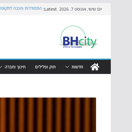
Skip
Latest:
התמודדות והכנה לתקופת 
יום שישי, אוגוסט 7, 2026
to
אי ההרפתקאות ממשיך לכ
באירוע הקיץ בגן הי"א
content
חגיגות המאה מגיעות לחוף
כדורגל באווירה מיוחדת: 
הקיץ של בני הנוער בבת־י
הערב
חדשות
חוק ופלילים
חינוך וחברה