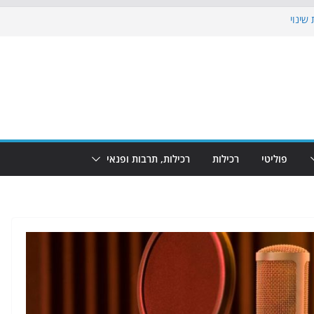
שינוי
בוש את הגינות: מאות משפחות השתתפו
: מופע המזרקות חוזר לבת-ים
הקרנת גמר המונדיאל בטרמינל עיצוב בבת-ים
ם: חוף הריביירה הופך למרחב בטוח בשעות
פוליטי
רכילות
רכילות, תרבות ופנאי