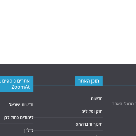
תוכן האתר
אתרים נוספים 
ZoomAt
חדשות
 מבעלי האתר.
חדשות ישראל
חוק ופלילים
לימודים כחול לבן
חינוך וחברהon
נדל"ן