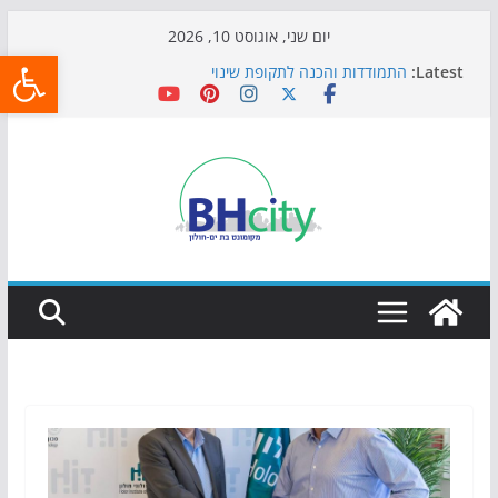
Skip
יום שני, אוגוסט 10, 2026
פתח
to
Latest:
התמודדות והכנה לתקופת שינוי
content
אי ההרפתקאות ממשיך לכבוש את הגינות: מאות משפחות
השתתפו באירוע הקיץ בגן הי"א
חגיגות המאה מגיעות לחוף: מופע המזרקות חוזר לבת-ים
כדורגל באווירה מיוחדת: הקרנת גמר המונדיאל בטרמינל
עיצוב בבת-ים
הקיץ של בני הנוער בבת־ים: חוף הריביירה הופך למרחב
בטוח בשעות הערב