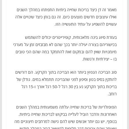
מאמר זה דן כיצד בריכות שחייה ביתיות התפתחו במהלך השנים
ואילו עיצובים חדשים מוצעים כיום. זה גם בוחן כיצד שינויים אלה
עשויים להשפיע על עתיד התעשייה הזו.
בעזרת סיוע בינה מלאכותית, קופירייטרים יכולים להשתמש
בכישוריהם בצורה יעילה יותר בכך שהם לא מבזבזים זמן על מערכי
מיומנויות שאין להם ובמקום זאת להתמקד במה שהם הכי טובים
בו – יצירתיות ורגשות.
סוג הבריכה הנפוץ ביותר הוא הבריכה בתוך הקרקע. הם דורשים
להתקין בסיס בטון וסיפון לפני שהבריכה תתמלא במים. גודלן של
בריכות בתוך הקרקע נע בין 30 רגל ל-50 רגל אורך ו-15 רגל
רוחב.
הפופולריות של בריכות שחייה עלתה משמעותית במהלך השנים
האחרונות והדבר הוביל לעלייה בביקוש לבריכות שחייה ביתיות.
בנוסף, יש גם יותר אנשים שיש להם גישה למרחבים חיצוניים מה
שאומר שהם צריכים דרך חלופית להישאר קריר במהלך חודשי