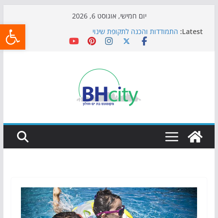
Skip
יום חמישי, אוגוסט 6, 2026
פתח
to
Latest:
התמודדות והכנה לתקופת שינוי
content
אי ההרפתקאות ממשיך לכבוש את הגינות: מאות משפחות
השתתפו באירוע הקיץ בגן הי"א
חגיגות המאה מגיעות לחוף: מופע המזרקות חוזר לבת-ים
כדורגל באווירה מיוחדת: הקרנת גמר המונדיאל בטרמינל
עיצוב בבת-ים
הקיץ של בני הנוער בבת־ים: חוף הריביירה הופך למרחב
בטוח בשעות הערב