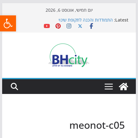
Skip
יום חמישי, אוגוסט 6, 2026
פתח
to
Latest:
התמודדות והכנה לתקופת שינוי
content
אי ההרפתקאות ממשיך לכבוש את הגינות: מאות משפחות
השתתפו באירוע הקיץ בגן הי"א
חגיגות המאה מגיעות לחוף: מופע המזרקות חוזר לבת-ים
כדורגל באווירה מיוחדת: הקרנת גמר המונדיאל בטרמינל
עיצוב בבת-ים
הקיץ של בני הנוער בבת־ים: חוף הריביירה הופך למרחב
בטוח בשעות הערב
meonot-c05