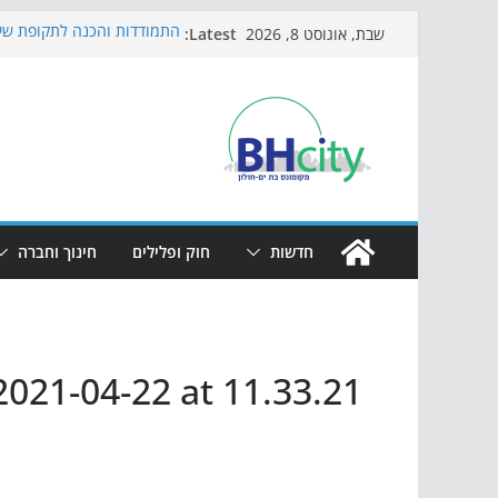
Skip
Latest:
התמודדות והכנה לתקופת שינ
שבת, אוגוסט 8, 2026
to
אי ההרפתקאות ממשיך לכבוש
באירוע הקיץ בגן הי"א
content
חגיגות המאה מגיעות לחוף: מ
כדורגל באווירה מיוחדת: הקר
הקיץ של בני הנוער בבת־ים: 
הערב
חדשות
חוק ופלילים
חינוך וחברה
021-04-22 at 11.33.21