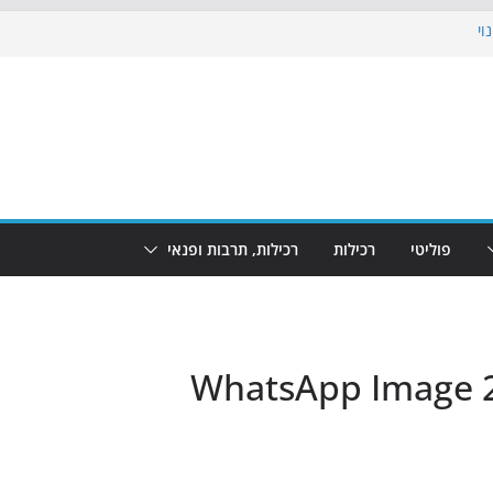
וי
 את הגינות: מאות משפחות השתתפו
ופע המזרקות חוזר לבת-ים
נת גמר המונדיאל בטרמינל עיצוב בבת-ים
חוף הריביירה הופך למרחב בטוח בשעות
פוליטי
רכילות
רכילות, תרבות ופנאי
WhatsApp Image 2