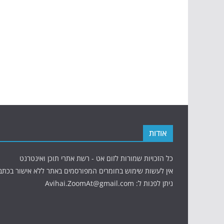
אודות
כל הזכויות שמורות לזום אט - רשת אתרי תוכן ואינטרנט
אין לעשות שימוש בחומרים המפורסמים באתר ללא אישור בכתב
ניתן לפנות ל: Avihai.ZoomAt@gmail.com