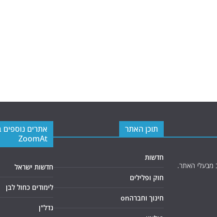
תוכן האתר
אתרים נוספים 
ZoomAt
חדשות
 מבעלי האתר.
חדשות ישראל
חוק ופלילים
לימודים כחול לבן
חינוך וחברהon
נדל"ן