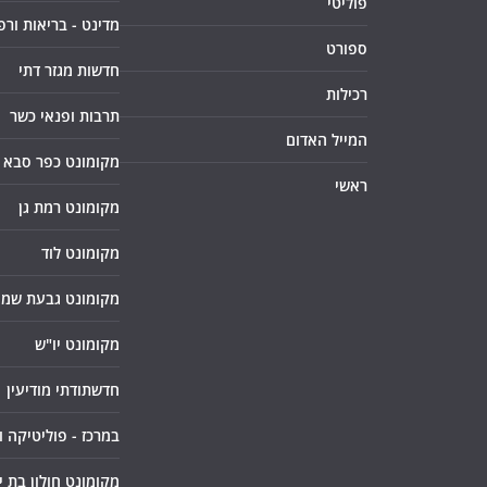
פוליטי
מדינט - בריאות ורפ
ספורט
חדשות מגזר דתי
רכילות
תרבות ופנאי כשר
המייל האדום
מקומונט כפר סבא
ראשי
מקומונט רמת גן
מקומונט לוד
מקומונט גבעת שמו
מקומונט יו"ש
חדשתודתי מודיעין
במרכז - פוליטיקה 
מקומונט חולון בת י