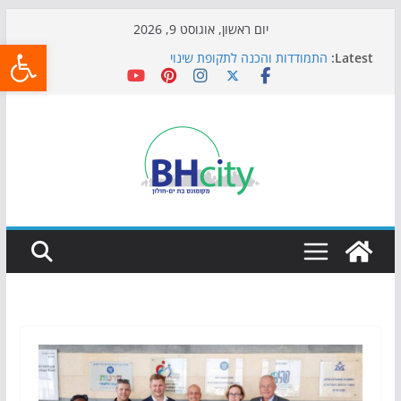
Skip
יום ראשון, אוגוסט 9, 2026
פתח
to
Latest:
התמודדות והכנה לתקופת שינוי
content
אי ההרפתקאות ממשיך לכבוש את הגינות: מאות משפחות
השתתפו באירוע הקיץ בגן הי"א
חגיגות המאה מגיעות לחוף: מופע המזרקות חוזר לבת-ים
כדורגל באווירה מיוחדת: הקרנת גמר המונדיאל בטרמינל
עיצוב בבת-ים
הקיץ של בני הנוער בבת־ים: חוף הריביירה הופך למרחב
בטוח בשעות הערב