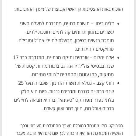
הזוכות באות ההצטיינות הן ראשי הקבוצות של מערך ההתנדבות:
דליה ביטון – תושבת בת-ים, מתנדבת למעלה משני
עשורים במגוון תחומים קהילתיים: חונכת ילדים,
תומכת בנשים בסיכון, מבשלת לחיילי צה"ל ומובילה
פרויקטים קהילתיים.
אלה יהלום – אזרחית ותיקה מבת-ים, מתנדבת כבר 17
שנה בבסיסי צה"ל. ידועה גם בזכות מחוות קטנות של
מתיקות, כמו עוגות וממתקים לצוותי החירום.
רותי קצב – גמלאית משרד החינוך, שעבדה מעל 25
שנה בבת-ים כגננת ומדריכת גננות. כיום היא חלק
בלתי נפרד מפרויקט "טעימא", בו היא מביאה לחיילים
בדרום אוכל חם, חיוך רחב ואוזן קשבת.
הפרויקט כולו מתנהל בהובלת מערך ההתנדבות העירוני ובכך
העשייה המבורכת הזו היא הוכחה לכך שבת-ים היא הרבה מעבר