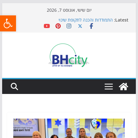
Skip
יום שישי, אוגוסט 7, 2026
פתח
to
Latest:
התמודדות והכנה לתקופת שינוי
content
אי ההרפתקאות ממשיך לכבוש את הגינות: מאות משפחות
השתתפו באירוע הקיץ בגן הי"א
חגיגות המאה מגיעות לחוף: מופע המזרקות חוזר לבת-ים
כדורגל באווירה מיוחדת: הקרנת גמר המונדיאל בטרמינל
עיצוב בבת-ים
הקיץ של בני הנוער בבת־ים: חוף הריביירה הופך למרחב
בטוח בשעות הערב