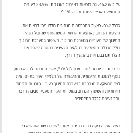
על כ-46.2%. גם בזכאות ל4 יח״ל באנגלית- 23.9% לעומת
הממוצע הארצי שעומד על כ- 19.1%.
כבכל שנה, כאשר מתפרסמים הנתונים הללו ניתן לראות את
השיפור הנרחב באמצעות החיזוק המשמעותי שמוביל מנהל
החינוך של העירייה במערכת החינוך. השיפור במערכת החינוך
כולל הגדלת ההשקעה בגילאים הצעירים במטרה לשפר את
הצלחתם בבגרויות בהמשך הדרך.
בין היתר, רפורמת "חוג חינם לכל ילד", אשר מטרתה להביא חיזוק
נוסף לתוכנית הלימודית וההעשרה של תלמידי העיר בת-ים, זאת
לצד ההשקעה הנרחבת במערכת החינוך בעיר – תוכניות הלימוד
הייחודיות והשיפוץ הנרחב במוסדות העיר המעניק סביבה הרבה
יותר נעימה לכלל התלמידים.
ראש העיר צביקה ברוט סיפר בגאווה: "שברנו שוב את שיא כל