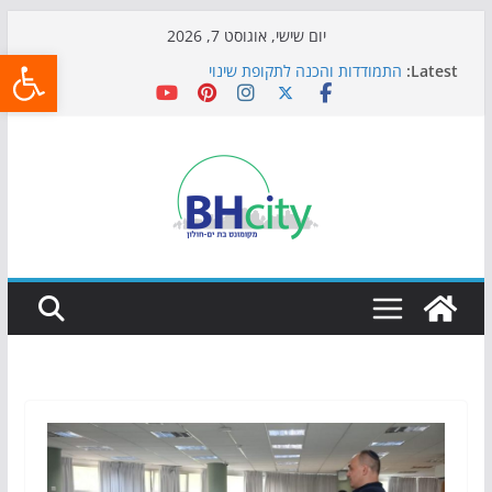
Skip
יום שישי, אוגוסט 7, 2026
פתח
to
Latest:
התמודדות והכנה לתקופת שינוי
content
אי ההרפתקאות ממשיך לכבוש את הגינות: מאות משפחות
השתתפו באירוע הקיץ בגן הי"א
חגיגות המאה מגיעות לחוף: מופע המזרקות חוזר לבת-ים
כדורגל באווירה מיוחדת: הקרנת גמר המונדיאל בטרמינל
עיצוב בבת-ים
הקיץ של בני הנוער בבת־ים: חוף הריביירה הופך למרחב
בטוח בשעות הערב