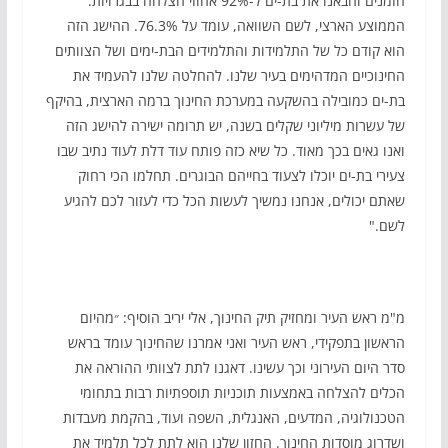
הזמנים והבאנו את בת-ים ל-92% אחוזי הצלחה בבגרויות.
הממוצע הארצי, לשם השוואה, עומד על 76.3%. ההישג הזה
הוא קודם כל של התלמידות והתלמידים הבת-ימים ושל הצוותים
החינוכיים המדהימים בעיר שלנו. להחלטה שלנו להעמיד את
בת-ים כמובילה בהשקעה במערכת החינוך ברמה הארצית, בהיקף
של עשרות מיליוני שקלים בשנה, יש תרומה ישירה להישג הזה
ואנו גאים בכך מאוד. כל שיא כזה פותח עוד דלת לעוד נתיב שבו
צעירי בת-ים יוכלו לצעוד בחייהם הבוגרים. תחלמו הכי רחוק
שאתם יכולים, אנחנו נמשיך לעשות הכל כדי לעזור לכם להגיע
לשם."
מ"מ ראש העיר ומחזיק תיק החינוך, אלי יריב הוסיף: ״מהיום
הראשון בתפקידי, ראש העיר ואני אמרנו שהחינוך עומד בראש
סדר היום העירוני וכך עשינו. דאגנו לתת לצוותי ההוראה את
הכלים להצלחה באמצעות תוכניות תוספתיות רבות בתחומי
הטכנולוגיה, המדעים, האנגלית, השפה ועוד, בהקמת מעבדות
ושדרוג מוסדות החינוך. החזון שלנו הוא לתת לכל תלמיד את