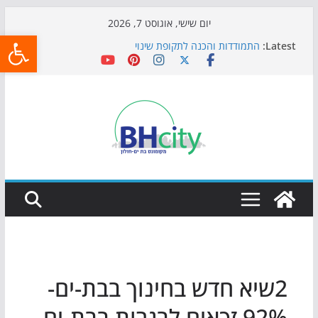
Skip
יום שישי, אוגוסט 7, 2026
פתח
to
Latest:
התמודדות והכנה לתקופת שינוי
content
אי ההרפתקאות ממשיך לכבוש את הגינות: מאות משפחות
השתתפו באירוע הקיץ בגן הי"א
חגיגות המאה מגיעות לחוף: מופע המזרקות חוזר לבת-ים
כדורגל באווירה מיוחדת: הקרנת גמר המונדיאל בטרמינל
עיצוב בבת-ים
הקיץ של בני הנוער בבת־ים: חוף הריביירה הופך למרחב
בטוח בשעות הערב
2שיא חדש בחינוך בבת-ים-
92% זכאים לבגרות בבת-ים