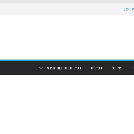
 שינוי
כבוש את הגינות: מאות משפחות השתתפו
וף: מופע המזרקות חוזר לבת-ים
 הקרנת גמר המונדיאל בטרמינל עיצוב בבת-ים
ים: חוף הריביירה הופך למרחב בטוח בשעות
פוליטי
רכילות
רכילות, תרבות ופנאי