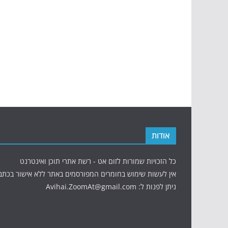
אודות
כל הזכויות שמורות לזום אט - רשת אתרי תוכן ואינטרנט
אין לעשות שימוש בחומרים המפורסמים באתר ללא אישור בכתב
ניתן לפנות ל: Avihai.ZoomAt@gmail.com