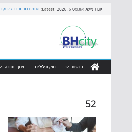
Skip
Latest:
התמודדות והכנה לתקופת
יום חמישי, אוגוסט 6, 2026
to
אי ההרפתקאות ממשיך ל
באירוע הקיץ בגן הי"א
content
חגיגות המאה מגיעות לח
כדורגל באווירה מיוחדת:
הקיץ של בני הנוער בבת־
הערב
חדשות
חוק ופלילים
חינוך וחברה
52