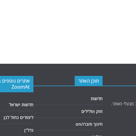
תוכן האתר
אתרים נוספים 
ZoomAt
חדשות
 מבעלי האתר.
חדשות ישראל
חוק ופלילים
לימודים כחול לבן
חינוך וחברהon
נדל"ן