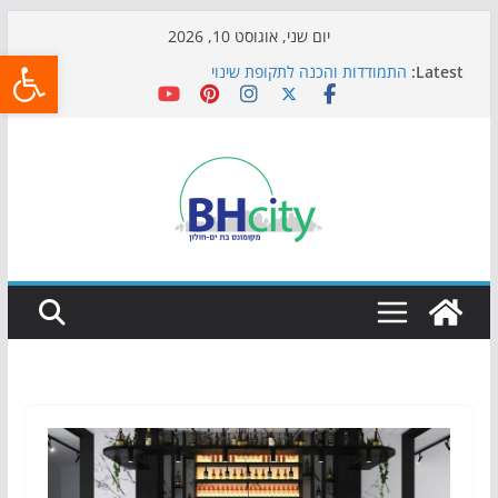
Skip
יום שני, אוגוסט 10, 2026
פתח
to
Latest:
התמודדות והכנה לתקופת שינוי
content
אי ההרפתקאות ממשיך לכבוש את הגינות: מאות משפחות
השתתפו באירוע הקיץ בגן הי"א
חגיגות המאה מגיעות לחוף: מופע המזרקות חוזר לבת-ים
כדורגל באווירה מיוחדת: הקרנת גמר המונדיאל בטרמינל
עיצוב בבת-ים
הקיץ של בני הנוער בבת־ים: חוף הריביירה הופך למרחב
בטוח בשעות הערב