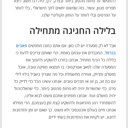
להתפשר על פחות מהטוב ביותר ובצדק. לכן, היה לנו חשוב ליצור
תפריט מגוון, עשיר, כזה שפשוט יתאים לחך הישראלי , בלי לוותר
על הפרטים ובלי לוותר על החזון הקולינרי שלנו.
בלילה החגיגה מתחילה
אבל לא רק מסעדה יש לנו כאן. אם אתם כמונו מחפשים
פאבים
בכרמל
, המכבדים את עצמם באמת, הרי שאתם צריכים לדעת כי
בלילה כל הכיף מתחיל. אנחנו בחרנו להשקיע ולהפוך את
המסעדה שלנו לפאב אטרקטיבי. בו תמצאו מוזיקה טובה, אוכל
מושלם ומדויק, אווירה מחשמלת וכל מה שצריך בשביל בילוי לילי
עם בת זוג, בן זוג או חברים טובים. אנחנו עשינו הכל כדי לדייק כל
פרט. כדי שהשירות יהיה לא פחות מהטוב ביותר, כדי שהאלכוהול
יהיה מושלם ועוד. אנחנו מזמינים אתכם פשוט לבוא אלינו,
להשתחרר רגע מהדאגות ולהשקיע קצת זמן בעצמכם. הרי ממילא
אנחנו חיים בעולם אינטנסיבי ולא פשוט. כך שאם יש זמן והזדמנות
לחגוג, יש לקחת את ההזדמנות בשתי ידיים.