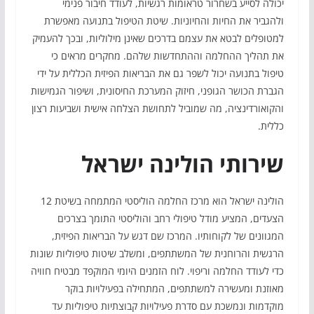
יכולה לסייע בשחרור טראומות רגשיות, לעודד חיבור פנימי
ולהגביר את החיות והחיוניות. שיטת הטיפול בתנועה מאפשרת
למטופלים לבטא את עצמם בדרכים שאינן מילוליות, ובכך להעמיק
את תהליך ההחלמה וההתחדשות שלהם. מחקרים מראים כי
טיפול בתנועה יכול לשפר גם את הבריאות הפיזית הכללית על ידי
הגברת הכושר הגופני, חיזוק המערכת החיסונית, ושיפור הגמישות
והקואורדינציה, מה שמוביל לתחושת הצלחה אישית ושביעות רצון
כללית.
שירותי הולינה ישראל
הולינה ישראל הוא מרכז החלמה הוליסטי המתמחה בשיטת 12
הצעדים, המציע מודל טיפולי רחב והוליסטי התומך בצרכים
המגוונים של לקוחותיו. המרכז שם דגש על הבריאות הפיזית,
הרגשית והרוחנית של המשתתפים, ומשלב שיטות טיפוליות שונות
כדי לעודד החלמה וריפוי. לוח הזמנים היומי המוקפד מבטיח חוויה
מאוזנת ומעשירה למשתתפים, המתחילה בפעילויות בוקר
מוקדמות ונמשכת עם סדרת פעילויות קבוצתיות טיפוליות עד