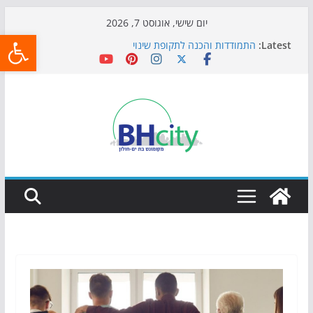
Skip
יום שישי, אוגוסט 7, 2026
פתח
to
Latest:
התמודדות והכנה לתקופת שינוי
content
אי ההרפתקאות ממשיך לכבוש את הגינות: מאות משפחות
השתתפו באירוע הקיץ בגן הי"א
חגיגות המאה מגיעות לחוף: מופע המזרקות חוזר לבת-ים
כדורגל באווירה מיוחדת: הקרנת גמר המונדיאל בטרמינל
עיצוב בבת-ים
הקיץ של בני הנוער בבת־ים: חוף הריביירה הופך למרחב
בטוח בשעות הערב