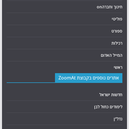
חינוך וחברהon
פוליטי
ספורט
רכילות
המייל האדום
ראשי
אתרים נוספים בקבוצת ZoomAt
חדשות ישראל
לימודים כחול לבן
נדל"ן