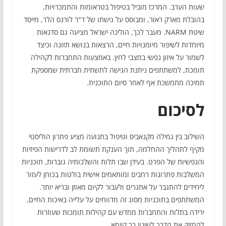
שעות הערב. המרכז מוביל בטיפול בטראומות והתמכרויות,
בהובלת מארק ראור, ומבוסס על גישתו של ד"ר לורנס הלר, מייסד
שיטת NARM. מעבר לכך, הולינה ישראל מציעה גם סדנאות
מיוחדות לשיפור מיומנויות חיים, הרצאות בנושא תזונה וכיצד
לשמור על איזון נפשי במצבי לחץ. באמצעות התחברות לקהילה
תומכת, למשתתפים ניתנת הגישה לתשתית חברתית שמספקת
תמיכה מתמשכת אף לאחר סיום התוכנית.
לסיכום
השילוב בין גמילה מקנאביס וטיפול בתנועה מציע פתרון הוליסטי
מקיף לתהליך ההחלמה, תוך הענקת תשומת לב לדרישות הפיזיות
והנפשיות של הפרט. בעידן שבו תלות והשלכותיה גוברות, תוכניות
המשלבות פתרונות רחבים ומותאמים אישית בולטות בכוחן לעזור
ליחידים להתגבר על אתגרים ולעבור לקיום מאוזן ובריא יותר.
המשתתפים בתוכניות מסוג זה מדווחים על עלייה באיכות החיים,
ירידה בתלות והתחברות מחדש עם קהילות תומכות שעוזרות
להחזיק את הדרך לשינוי בר קיימא.