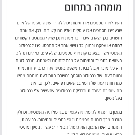
מומחה בתחום
חשד לזיוף מסמכים או חתימות יכול להדיר שינה מעיניו של אדם,
שבעניינו מסמכים אלו עוסקים ואליו הם קשורים. לכן, אם אתם
חושדים בכך שאדם אינו דובר אמת ויתכן שזייף מסמכים הקשורים
לחוזה או עסקה וכמובן כל נושא אחר אל תהססו. פנו לגרפולוג
משפטי אשר יבצע בדיקת זיוף מסמכים, שלא פעם כוללים תהליכי
השוואת כתבי יד וחתימות על מנת לזהותם ולאמתם. הגרפולוגיה
היא כלי מוכר וקביל בבית המשפט בענייני זיהוי כתבי יד וחתימות,
וחוות דעתו של גרפולוג מוסמך נחשבת חוות דעת מומחה ממש
כמו חוות דעתו של רופא בנושאים רפואיים. לכן, גבו את
תחושותיכם בעובדות ובבדיקה גרפולוגית שנעשית ע"י גרפולוג
בעל ניסיון.
במכון בר עמית לגרפולוגיה עוסקים בגרפולוגיה משפטית, וכחלק
מובנה מכך בוחנים מסמכים וזיופי כתבי יד וחתימות. בר עמית,
העומד בראש המכון, הוא גרפולוג בעל ידע עשיר, ניסיון ומוניטין
מקצועי יצוק. מוזמנים ליצור קשר.