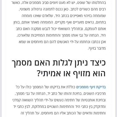
בהחלטתו של שופט, יש לא מעט זיופים סביב מסמכים אלה, כאשר
רבים מהם כשורים לכתב. כאן נכנס לתמונה גרפולוג משפטי,
שמומחה בזיהוי מאפיינים בכתב היד, שלאדם שאינו מומחה
בתחום, נראים מזעריים ואף מקריים. המומחה מאתר אותם, בוחן
אותם לעומקם, ובתהליך השוואתי יכול לגבש מסקנה האם כתב
היד, הנחזה על גבי אותו מסמך והחתימות המחייבות שלאורכו,
אכן נכתבו ונחתמו על-ידי האנשים להם הם מיוחסים או שמא
מדובר בזיוף.
כיצד ניתן לגלות האם מסמך
הוא מזויף או אמיתי?
בדיקת זיוף מסמכים
כוללת את בדיקתו של המסמך כולו על כל
מרכיביו השונים. בחינת זהותו של כתב יד, הנחזה על גבי מסמך,
ובחינת אותנטיות של חתימה נעשים על-ידי תהליך השוואה קפדני
ומדוקדק בין כתבי היד והחתימות השנויים במחלוקת, לבין כתבי יד
וחתימות וודאיים של הכותב אליו הם מיוחסים. על תהליך זה