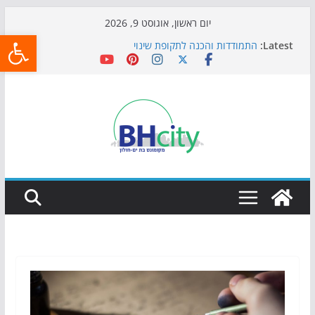
Skip
יום ראשון, אוגוסט 9, 2026
פתח
to
Latest:
התמודדות והכנה לתקופת שינוי
content
אי ההרפתקאות ממשיך לכבוש את הגינות: מאות משפחות
השתתפו באירוע הקיץ בגן הי"א
חגיגות המאה מגיעות לחוף: מופע המזרקות חוזר לבת-ים
כדורגל באווירה מיוחדת: הקרנת גמר המונדיאל בטרמינל
עיצוב בבת-ים
הקיץ של בני הנוער בבת־ים: חוף הריביירה הופך למרחב
בטוח בשעות הערב