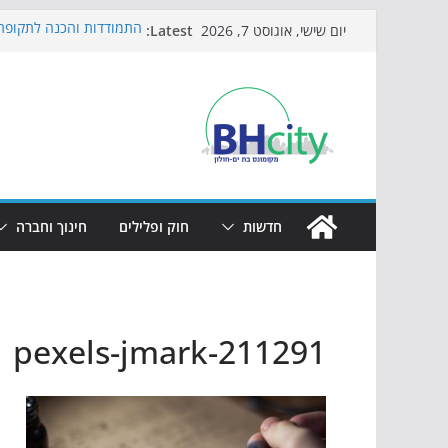
Skip
Latest:
התמודדות והכנה לתקופת 
יום שישי, אוגוסט 7, 2026
to
אי ההרפתקאות ממשיך לכ
באירוע הקיץ בגן הי"א
content
חגיגות המאה מגיעות לחוף
כדורגל באווירה מיוחדת: 
הקיץ של בני הנוער בבת־י
הערב
חדשות
חוק ופלילים
חינוך וחברה
pexels-jmark-211291