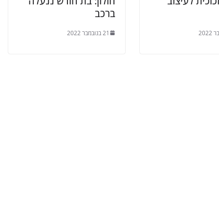
וכית לעיצוב
חולון: בת חודש ננעלה
ברכב
21 בנובמבר 2022