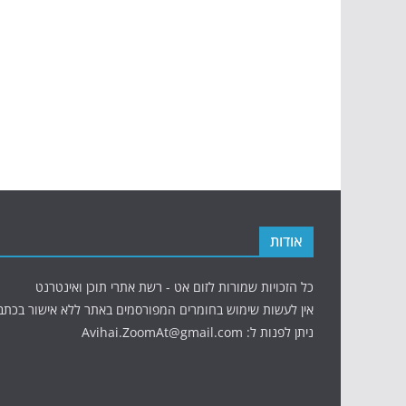
אודות
כל הזכויות שמורות לזום אט - רשת אתרי תוכן ואינטרנט
אין לעשות שימוש בחומרים המפורסמים באתר ללא אישור בכתב
ניתן לפנות ל: Avihai.ZoomAt@gmail.com