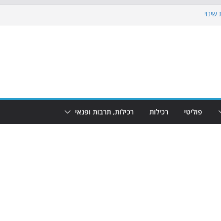
שינוי
בוש את הגינות: מאות משפחות השתתפו
: מופע המזרקות חוזר לבת-ים
הקרנת גמר המונדיאל בטרמינל עיצוב בבת-ים
ם: חוף הריביירה הופך למרחב בטוח בשעות
פוליטי
רכילות
רכילות, תרבות ופנאי