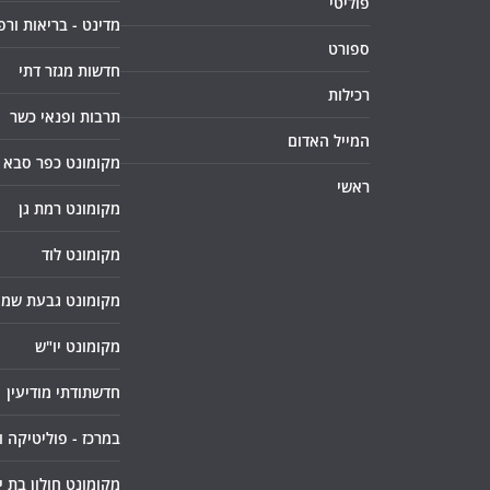
פוליטי
מדינט - בריאות ורפ
ספורט
חדשות מגזר דתי
רכילות
תרבות ופנאי כשר
המייל האדום
מקומונט כפר סבא
ראשי
מקומונט רמת גן
מקומונט לוד
מקומונט גבעת שמו
מקומונט יו"ש
חדשתודתי מודיעין
במרכז - פוליטיקה 
מקומונט חולון בת י