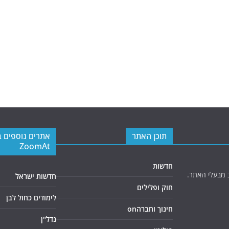
תוכן האתר
אתרים נוספים 
ZoomAt
חדשות
 מבעלי האתר.
חדשות ישראל
חוק ופלילים
לימודים כחול לבן
חינוך וחברהon
נדל"ן