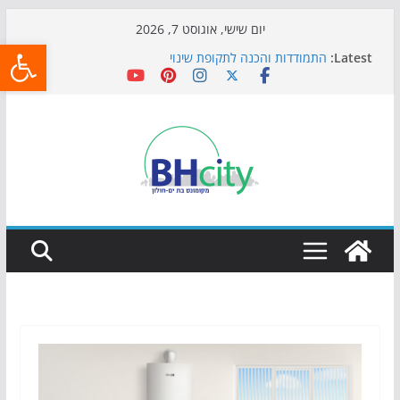
Skip
יום שישי, אוגוסט 7, 2026
פתח
to
Latest:
התמודדות והכנה לתקופת שינוי
content
אי ההרפתקאות ממשיך לכבוש את הגינות: מאות משפחות
השתתפו באירוע הקיץ בגן הי"א
חגיגות המאה מגיעות לחוף: מופע המזרקות חוזר לבת-ים
כדורגל באווירה מיוחדת: הקרנת גמר המונדיאל בטרמינל
עיצוב בבת-ים
הקיץ של בני הנוער בבת־ים: חוף הריביירה הופך למרחב
בטוח בשעות הערב