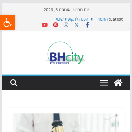
Skip
יום חמישי, אוגוסט 6, 2026
פתח
to
Latest:
התמודדות והכנה לתקופת שינוי
content
אי ההרפתקאות ממשיך לכבוש את הגינות: מאות משפחות
השתתפו באירוע הקיץ בגן הי"א
חגיגות המאה מגיעות לחוף: מופע המזרקות חוזר לבת-ים
כדורגל באווירה מיוחדת: הקרנת גמר המונדיאל בטרמינל
עיצוב בבת-ים
הקיץ של בני הנוער בבת־ים: חוף הריביירה הופך למרחב
בטוח בשעות הערב