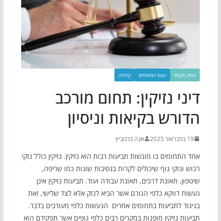
עסק מקומי
עצת המומחים
קהילה
דיני נזיקין: תחום מורכב
הדורש בקיאות וניסיון
19 בפברואר 2025
אנה ברנוביץ
אחד התחומים בו מוגשות תביעות רבות הוא נזיקין. נזיקין כולל נזקי
רכוש ונזקי גוף שיכולים לקרות בנסיבות שונות כמו שריפה,
שיטפון, תאונת דרכים, תאונת עבודה ועוד. תביעות נזיקין אינן
נעשות דווקא כלפי הגורם אשר הביא לנזק אלא לצד שלישי, זאת
בניגוד לתביעות בתחומים אחרים הנעשות כלפי מעורבים בדבר.
תביעות נזיקין מופנות במקרים רבים כלפי גופים אשר תפקידם הוא