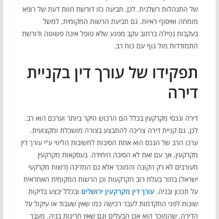
של התנהלות רשלנית. לכן, תביעה כזו דורשת חוות דעת של רופא
מומחה ואיסוף ראיות. גם תביעת הרשות המקומית, למשל
בעקבות נפילה ברחוב עקב מפגע שלא טופל אינה פשוטה ודורשת
התמודדות מול גוף עם כוח רב.
תפקידו של עורך דין בקניית
דירה
דירה ונכסי מקרקעין בכלל הם הרכוש היקר ביותר וערכם הוא רב.
לכן, גם קניית דירה צריכה להתבצע בצורה מושכלת ומקצועית.
ערכו הרב של הנכס הוא אחת הסיבות לחשיבות הליווי ע"י עורך דין
מקרקעין, אך עם זאת לא הסיבה היחידה. בעסקאות מקרקעין
מעורבים לא רק הקונה והמוכר אלא גם המדינה (רשות מקרקעי
ישראל) בתור בעלת רוב הקרקעות וכן הרשות המקומית האחראית
על תכנון ובניה.
עורך דין מקרקעין ירושלים
ובכלל יבצע בדיקות
שונות לפני התקדמות לעבר רכישה כמו שאין שעבוד או עיקול על
הדירה, שהמוכר הוא אכן הבעלים וגם שאין חריגות בניה. מעבר