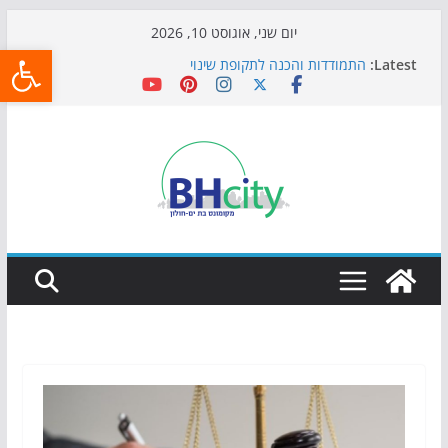
Skip
יום שני, אוגוסט 10, 2026
פתח
to
Latest:
התמודדות והכנה לתקופת שינוי
content
אי ההרפתקאות ממשיך לכבוש את הגינות: מאות משפחות
השתתפו באירוע הקיץ בגן הי"א
חגיגות המאה מגיעות לחוף: מופע המזרקות חוזר לבת-ים
כדורגל באווירה מיוחדת: הקרנת גמר המונדיאל בטרמינל
עיצוב בבת-ים
הקיץ של בני הנוער בבת־ים: חוף הריביירה הופך למרחב
בטוח בשעות הערב