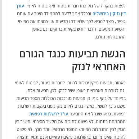
לפצות במקרה של נזק כמו חברות ביטוח ואף ביטוח לאומי.
עורך
דין נזיקין בירושלים
ובכלל צריך לדעת להתמודד היטב עם אותם
גופים, כיצד להביא לכך שלא ידחו תביעות או יצמצמו את הפיצוי
והסיוע המגיעים. הדבר דורש בקיאות בחוקים וגם באופן
ההתנהלות מולם.
הגשת תביעות כנגד הגורם
האחראי לנזק
כאמור, תביעות נזיקין יכולות להיות לחברות ביטוח, לביטוח לאומי
וגם לגורמים האחראים באופן ישיר לנזק. לכן, תביעות אלה,
במיוחד על נזקי גוף, הן תביעות מורכבות הכוללות מספר תביעות
משנה. כך למשל, כאשר נגרם לאדם נזק גופני בעקבות רשלנות
רפואית, כדאי שינהל את התביעה
עו"ד לרשלנות רפואית
המתמחה בתחום. לא פשוט להוכיח את הקשר הסיבתי והישיר בין
הנזק לבין התנהלות הצוות/ המוסד הרפואי. יותר מכך, לא פשוט
להוכיח שאכן מדובר ברשלנות. נזקים רפואיים אינם תמיד תוצאה