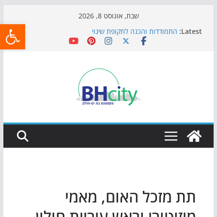
Skip
שבת, אוגוסט 8, 2026
פתח
to
Latest:
התמודדות והכנה לתקופת שינוי
content
אי ההרפתקאות ממשיך לכבוש את הגינות: מאות משפחות
השתתפו באירוע הקיץ בגן הי"א
חגיגות המאה מגיעות לחוף: מופע המזרקות חוזר לבת-ים
כדורגל באווירה מיוחדת: הקרנת גמר המונדיאל בטרמינל
עיצוב בבת-ים
הקיץ של בני הנוער בבת־ים: חוף הריביירה הופך למרחב
בטוח בשעות הערב
תת מזכל האום, מאמי
מיזוטורי וראש עיריית חולון,