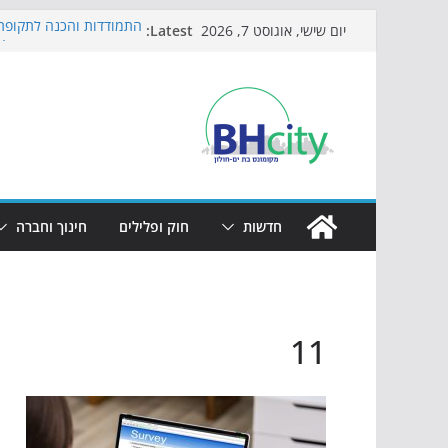
Skip
Latest:
התמודדות והכנה לתקופת 
יום שישי, אוגוסט 7, 2026
to
אי ההרפתקאות ממשיך לכ
באירוע הקיץ בגן הי"א
content
חגיגות המאה מגיעות לחוף
כדורגל באווירה מיוחדת: 
הקיץ של בני הנוער בבת־י
הערב
חדשות
חוק ופלילים
חינוך וחברה
11