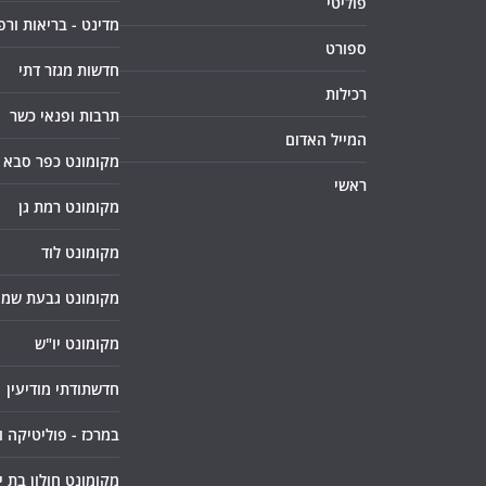
פוליטי
מדינט - בריאות ורפ
ספורט
חדשות מגזר דתי
רכילות
תרבות ופנאי כשר
המייל האדום
מקומונט כפר סבא
ראשי
מקומונט רמת גן
מקומונט לוד
מקומונט גבעת שמו
מקומונט יו"ש
חדשתודתי מודיעין
במרכז - פוליטיקה 
מקומונט חולון בת י