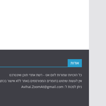
אודות
כל הזכויות שמורות לזום אט - רשת אתרי תוכן ואינטרנט
אין לעשות שימוש בחומרים המפורסמים באתר ללא אישור בכתב
ניתן לפנות ל: Avihai.ZoomAt@gmail.com