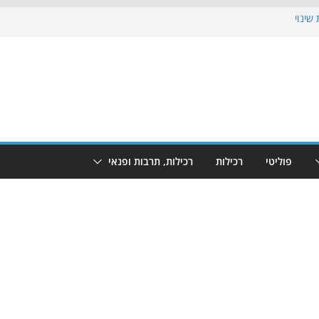
שינוי
בוש את הגינות: מאות משפחות השתתפו
: מופע המזרקות חוזר לבת-ים
הקרנת גמר המונדיאל בטרמינל עיצוב בבת-ים
ם: חוף הריביירה הופך למרחב בטוח בשעות
פוליטי
רכילות
רכילות, תרבות ופנאי