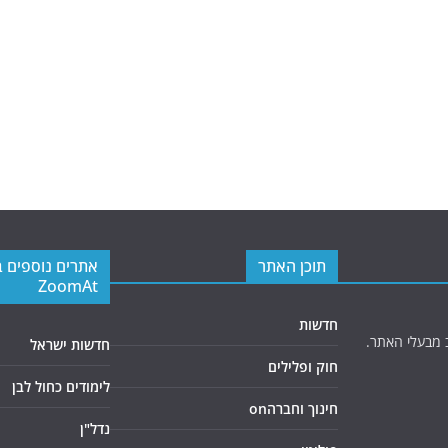
תוכן האתר
אתרים נוספים 
ZoomAt
חדשות
 מבעלי האתר.
חדשות ישראל
חוק ופלילים
לימודים כחול לבן
חינוך וחברהon
נדל"ן