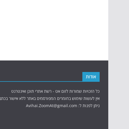
אודות
כל הזכויות שמורות לזום אט - רשת אתרי תוכן ואינטרנט
אין לעשות שימוש בחומרים המפורסמים באתר ללא אישור בכתב
ניתן לפנות ל: Avihai.ZoomAt@gmail.com