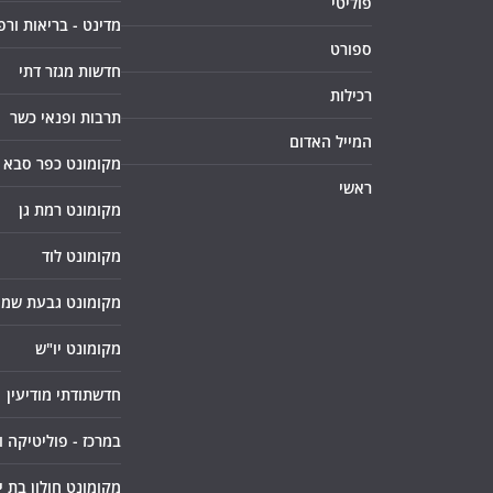
פוליטי
מדינט - בריאות ורפ
ספורט
חדשות מגזר דתי
רכילות
תרבות ופנאי כשר
המייל האדום
מקומונט כפר סבא
ראשי
מקומונט רמת גן
מקומונט לוד
מקומונט גבעת שמו
מקומונט יו"ש
חדשתודתי מודיעין
במרכז - פוליטיקה 
מקומונט חולון בת י