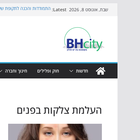
Skip
Latest:
התמודדות והכנה לתקופת שינ
שבת, אוגוסט 8, 2026
to
אי ההרפתקאות ממשיך לכבוש
באירוע הקיץ בגן הי"א
content
חגיגות המאה מגיעות לחוף: מ
כדורגל באווירה מיוחדת: הקר
הקיץ של בני הנוער בבת־ים: 
הערב
חדשות
חוק ופלילים
חינוך וחברה
העלמת צלקות בפנים