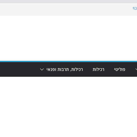
וי
 את הגינות: מאות משפחות השתתפו
ופע המזרקות חוזר לבת-ים
נת גמר המונדיאל בטרמינל עיצוב בבת-ים
חוף הריביירה הופך למרחב בטוח בשעות
פוליטי
רכילות
רכילות, תרבות ופנאי