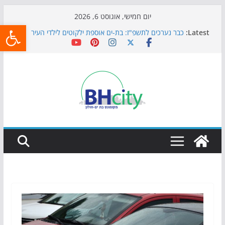
Skip
יום חמישי, אוגוסט 6, 2026
פתח
to
Latest:
כבר נערכים לתשפ"ז: בת-ים אוספת ילקוטים לילדי העיר
content
חגיגות המאה מגיעות לחוף: מופע המזרקות חוזר לבת-ים
כדורגל באווירה מיוחדת: הקרנת גמר המונדיאל בטרמינל
עיצוב בבת-ים
הקיץ של בני הנוער בבת־ים: חוף הריביירה הופך למרחב
בטוח בשעות הערב
התמודדות והכנה לתקופת שינוי