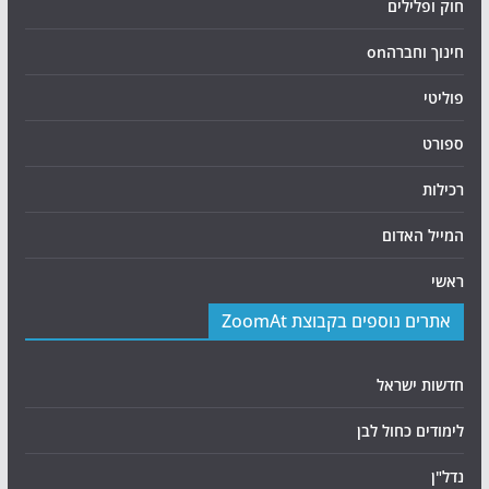
חוק ופלילים
חינוך וחברהon
פוליטי
ספורט
רכילות
המייל האדום
ראשי
אתרים נוספים בקבוצת ZoomAt
חדשות ישראל
לימודים כחול לבן
נדל"ן