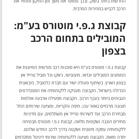
החדשות ביותר בשוק, ובכך ממזער את משך זמן התיקון ומחזיר את
הרכב לכביש במהירות המרבית.
קבוצת ג.פ.י מוטורס בע"מ:
המובילים בתחום הרכב
בצפון
קבוצת ג.פ.י מוטורס בע"מ היא סוכנות רכב מורשית המייצגת את
המותגים המובילים יונדאי, מיצובישי, ג'אקו וכל מוביל טרייד אין
בצפון הארץ. בשיתוף פעולה ישיר עם חברת כלמוביל, היבואנית
הגדולה בישראל, הקבוצה מעניקה ללקוחותיה את הסטנדרטים
הגבוהים ביותר בענף הרכב. הקבוצה מפעילה ארבעה אולמות
תצוגה מרכזיים באזור עכו, חיפה והקריות, ומציעה שירותים החל
מבחירת הרכב ועד לשירותי טרייד אין משתלמים. עם מדיניות
מחירים הוגנה ושקיפות מלאה, קבוצת ג.פ.י מוטורס מבטיחה
ללקוחותיה עסקה מיטבית ושקטה בדרך לרכב החדש שלהם.
יתרה מזאת, הקבוצה מציעה ללקוחותיה שירותי דיגיטל מתקדמים