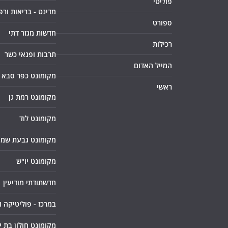
פוליטי
מדינט - בריאות ורפ
ספורט
חדשות מגזר דתי
רכילות
תרבות ופנאי כשר
המייל האדום
מקומונט כפר סבא
ראשי
מקומונט רמת גן
מקומונט לוד
מקומונט גבעת שמו
מקומונט יו"ש
חדשתודתי מודיעין
במרכז - פוליטיקה 
מקומונט חולון בת י