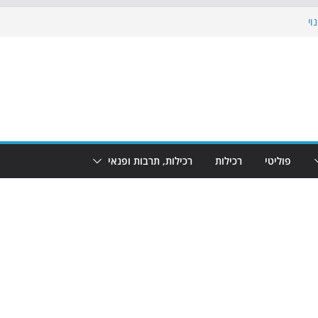
וי
 את הגינות: מאות משפחות השתתפו
ופע המזרקות חוזר לבת-ים
נת גמר המונדיאל בטרמינל עיצוב בבת-ים
חוף הריביירה הופך למרחב בטוח בשעות
פוליטי
רכילות
רכילות, תרבות ופנאי