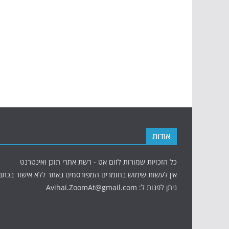
אודות
כל הזכויות שמורות לזום אט - רשת אתרי תוכן ואינטרנט
אין לעשות שימוש בחומרים המפורסמים באתר ללא אישור בכתב
ניתן לפנות ל: Avihai.ZoomAt@gmail.com