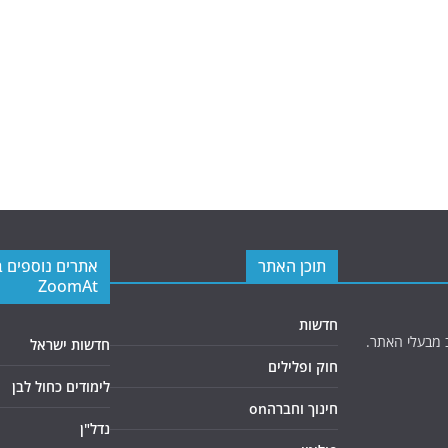
תוכן האתר
אתרים נוספים 
ZoomAt
חדשות
 מבעלי האתר.
חדשות ישראל
חוק ופלילים
לימודים כחול לבן
חינוך וחברהon
נדל"ן