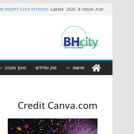
Skip
Latest:
התמודדות והכנה לתקופת שינ
שבת, אוגוסט 8, 2026
to
אי ההרפתקאות ממשיך לכבוש
באירוע הקיץ בגן הי"א
content
חגיגות המאה מגיעות לחוף: מ
כדורגל באווירה מיוחדת: הקר
הקיץ של בני הנוער בבת־ים: 
הערב
חדשות
חוק ופלילים
חינוך וחברה
Credit Canva.com