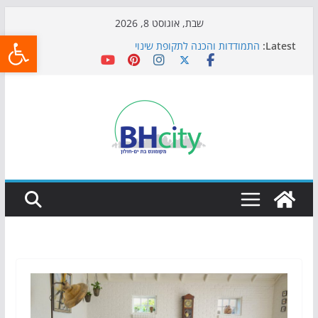
Skip
שבת, אוגוסט 8, 2026
פתח
to
Latest:
התמודדות והכנה לתקופת שינוי
content
אי ההרפתקאות ממשיך לכבוש את הגינות: מאות משפחות
השתתפו באירוע הקיץ בגן הי"א
חגיגות המאה מגיעות לחוף: מופע המזרקות חוזר לבת-ים
כדורגל באווירה מיוחדת: הקרנת גמר המונדיאל בטרמינל
עיצוב בבת-ים
הקיץ של בני הנוער בבת־ים: חוף הריביירה הופך למרחב
בטוח בשעות הערב