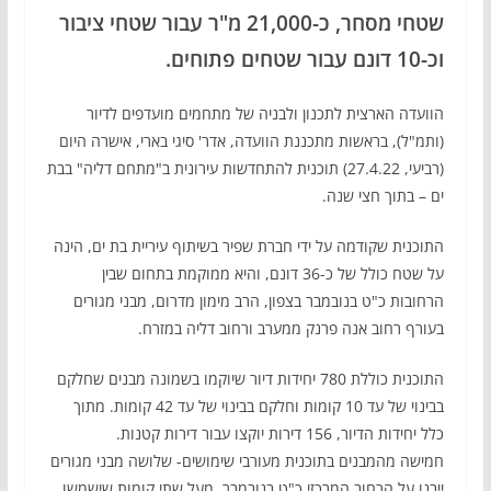
שטחי מסחר, כ-21,000 מ"ר עבור שטחי ציבור
וכ-10 דונם עבור שטחים פתוחים.
הוועדה הארצית לתכנון ולבניה של מתחמים מועדפים לדיור
(ותמ"ל), בראשות מתכננת הוועדה, אדר' סיגי בארי, אישרה היום
(רביעי, 27.4.22) תוכנית להתחדשות עירונית ב"מתחם דליה" בבת
ים – בתוך חצי שנה.
התוכנית שקודמה על ידי חברת שפיר בשיתוף עיריית בת ים, הינה
על שטח כולל של כ-36 דונם, והיא ממוקמת בתחום שבין
הרחובות כ"ט בנובמבר בצפון, הרב מימון מדרום, מבני מגורים
בעורף רחוב אנה פרנק ממערב ורחוב דליה במזרח.
התוכנית כוללת 780 יחידות דיור שיוקמו בשמונה מבנים שחלקם
בבינוי של עד 10 קומות וחלקם בבינוי של עד 42 קומות. מתוך
כלל יחידות הדיור, 156 דירות יוקצו עבור דירות קטנות.
חמישה מהמבנים בתוכנית מעורבי שימושים- שלושה מבני מגורים
ייבנו על הרחוב המרכזי כ"ט בנובמבר, מעל שתי קומות שישמשו