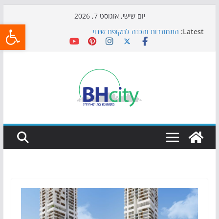
Skip
יום שישי, אוגוסט 7, 2026
פתח
to
Latest:
התמודדות והכנה לתקופת שינוי
content
אי ההרפתקאות ממשיך לכבוש את הגינות: מאות משפחות
השתתפו באירוע הקיץ בגן הי"א
חגיגות המאה מגיעות לחוף: מופע המזרקות חוזר לבת-ים
כדורגל באווירה מיוחדת: הקרנת גמר המונדיאל בטרמינל
עיצוב בבת-ים
הקיץ של בני הנוער בבת־ים: חוף הריביירה הופך למרחב
בטוח בשעות הערב