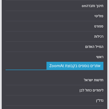
חינוך וחברהon
פוליטי
ספורט
רכילות
המייל האדום
ראשי
אתרים נוספים בקבוצת ZoomAt
חדשות ישראל
לימודים כחול לבן
נדל"ן