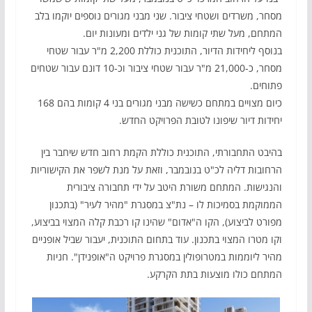
מסחר, משרדים ושטחי ציבור. שני מבני מגורים נוספים יוקמו בלב
המתחם, מעל שתי קומות של גני ילדים ומעונות יום.
בנוסף ליחידות הדיור, התוכנית כוללת 2,200 מ"ר עבור שטחי
מסחר, כ-21,000 מ"ר עבור שטחי ציבור וכ-10 דונם עבור שטחים
פתוחים.
כיום מצויים במתחם כשישה מבני מגורים בני 4 קומות בהם 168
יחידות דיור שיפונו לטובת הפרויקט החדש.
בהיבט התחבורתי, התוכנית כוללת הקמת רחוב חדש שיחבר בין
הרחובות דליה לכ"ט בנובמבר, וזאת על מנת לשפר את הקישוריות
והנגישות. המתחם משורת היטב על ידי תחבורה ציבורית
הממוקמת בסמיכות לו – נת"צ במסגרת "מהיר לעיר" (בתכנון
מפורט לביצוע), הקו ה"אדום" שהינו קו רכבת קלה המצוי בביצוע,
וקו מטרו המצוי בתכנון. עוד בתחום התוכנית, יעבור שביל אופניים
מהיר ליוממות במטרופולין במסגרת פרויקט ה"אופנידן". חניות
המתחם כולו מוצעות בתת הקרקע.