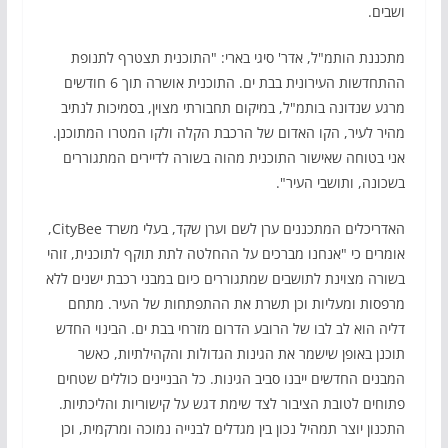
ושבים.
מתכננת הותמ"ל, אדר' סיגי בארי: "התוכנית תצטרף לתנופת
ההתחדשות העירונית בבת ים. התוכנית אושרה תוך 6 חודשים
מרגע שנדונה בותמ"ל, במיקום תחבורתי מצוין, בסמיכות לנתיב
מהיר לעיר, הקו האדום של הרכבת הקלה ולקו המטרו המתוכנן.
אני בטוחה שאישור התוכנית מהוה בשורה לדיירים המתגוררים
בשכונה, ותושבי העיר".
האדריכלים המתכננים ערן לשם וערן שקד, בעלי משרד CityBee,
אומרים כי "אנחנו מברכים על ההחלטה לתת תוקף לתוכנית, זוהי
בשורה מצוינת לתושבים שמתגוררים כיום במבני רכבת ישנים ללא
מרפסות ומעליות וכן תשרת את ההתפתחות של העיר. מתחם
דליה הוא לב לבו של הרובע הדרום מזרחי בבת ים. הבינוי החדש
תוכנן באופן שישמר את הגינות הגדולות והקהילתיות, כאשר
המבנים החדשים ייבנו סביב הגינות. כל הבניינים כוללים שטחים
פתוחים לטובת הציבור לצד שימת דגש על קישוריות והליכתיות.
התכנון יוצר תמהיל נכון בין מגדלים לבנייה נמוכה ומרקמית, וכן