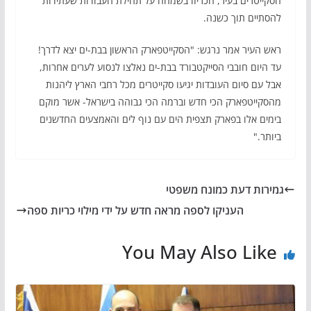
הסקייטרים בעיר, הכריזו בשמחה על תחילת העבודות שעתידות
להסתיים תוך כשנה.
ראש העיר אמר נרגש: "הסקייטפארק הראשון בבת-ים יצא לדרך!
עד היום חובבי הסייקטבורד בבת-ים נאלצו לנסוע לערים אחרות,
אבל עם סיום העובדות יגיעו סקייטרים מכל רחבי הארץ ליהנות
מהסקייטפארק הכי חדש וברמה הכי גבוהה בישראל- אשר מוקם
בימים אלו בפארק תצפית הים עם נוף לים והאמצעים החדשנים
ביותר."
גמירות דעת כמונח משפטי
העניקו לספה מראה חדש על ידי מילוי כריות ספה
You May Also Like