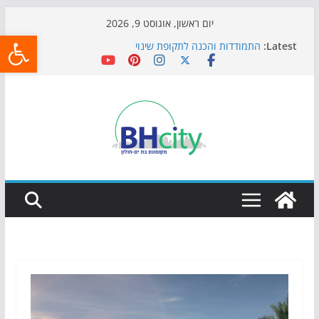
Skip
יום ראשון, אוגוסט 9, 2026
פתח
to
Latest:
התמודדות והכנה לתקופת שינוי
content
אי ההרפתקאות ממשיך לכבוש את הגינות: מאות משפחות
השתתפו באירוע הקיץ בגן הי"א
חגיגות המאה מגיעות לחוף: מופע המזרקות חוזר לבת-ים
כדורגל באווירה מיוחדת: הקרנת גמר המונדיאל בטרמינל
עיצוב בבת-ים
הקיץ של בני הנוער בבת־ים: חוף הריביירה הופך למרחב
בטוח בשעות הערב