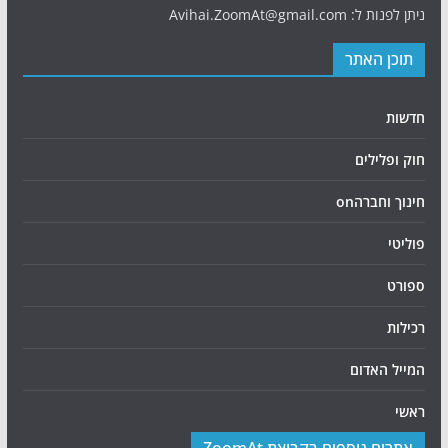
ניתן לפנות ל: Avihai.ZoomAt@gmail.com
תוכן האתר
חדשות
חוק ופלילים
חינוך וחברהon
פוליטי
ספורט
רכילות
המייל האדום
ראשי
אתרים נוספים בקבוצת ZoomAt