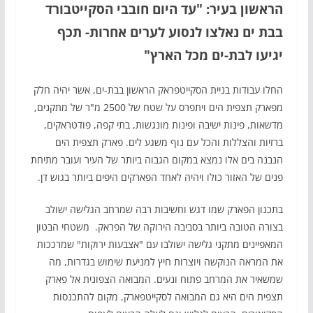
הראשון בעיר: "עד היום חובבי הסקייטבורד
בבת ים נאלצו לנסוע לערים אחרות- תכף
יגיעו לבת-ים מכל הארץ"
החלו עבודות בניית הסקייטפראק הראשון בבת-ים, אשר יהיה חלק
מפארק תצפית הים ויתפרס על שטח של 2500 מ"ר של מתקנים,
מדשאות, פינות ישיבה ופינות מונגשות, בתי קפה, פודטראקים,
ברזיות והצללות והכל עם נוף משגע לים. פארק תצפית הים
הנבנה בים אלו נמצא במקום הגבוה ביותר של העיר ועובר מתיחת
פנים של האזור כולו ויהיה לאחד הפארקים היפים ביותר בגוש דן.
בתכנון הפארק שמו דגש וחשיבות רבה שמרחב הגלישה ישולב
בצורה הטובה ביותר בסביבה הירוקה של הפראק. משטחי הבטון
המאפיינים מתקני גלישה ישולבו עם "אצבעות ירוקות" שמרככות
את המראה הנוקשה ויוצרות חיץ למניעת שימוש בגדרות, מה
שמשאיר את המרחב פתוח ונעים. המבואה הצפונית אל פארק
תצפית הים היא גם המבואה לסקייטפארק, מקום להתכנסות